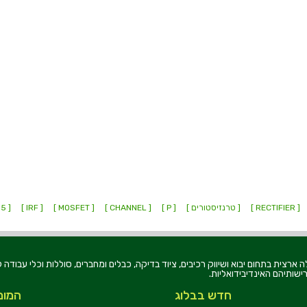
[ RECTIFIER ]
[ טרנזיסטורים ]
[ P ]
[ CHANNEL ]
[ MOSFET ]
[ IRF ]
[ IRFR4615 ]
רוניקה בע"מ, הוקמה בשנת 1979, הינה מובילה ארצית בתחום יבוא ושיווק רכיבים, ציוד בדיקה, כבלים ומחברים, סוללו
ישותיהם האינדיבידואליות.
חדש בבלוג
המומ