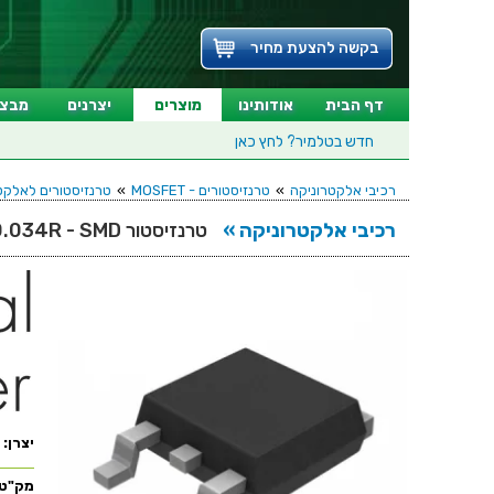
בקשה להצעת מחיר
דף הבית
אודותינו
מוצרים
יצרנים
מבצע
חדש בטלמיר?
לחץ כאן
רכיבי אלקטרוניקה
»
טרנזיסטורים - MOSFET
»
טרנזיסטורים לאלקטרוניקה - EL - SMD
רכיבי אלקטרוניקה »
טרנזיסטור N CHANNEL - 150V 33A - 0.034R - SMD
יצרן:
מק"ט: