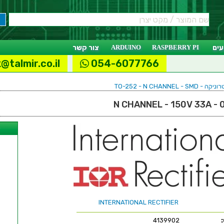
ים
RASPBERRY PI
ARDUINO
צור קשר
@talmir.co.il
054-6077766
TO-252 - N CHANN
ל
INTERNATIONAL RECTIFIER
4139902