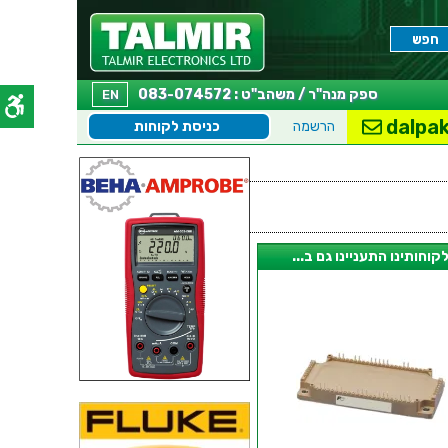
ספק מנה"ר / משהב"ט : 083-074572
EN
dalpak
הרשמה
כניסת לקוחות
קוחותינו התעניינו גם ב...