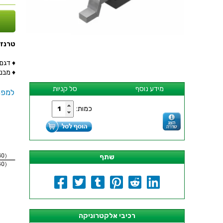
טרנזיסטור 034R - SMD
♦ דגם הטרנ
♦ מבנה הט
מידע נוסף
סל קניות
למפר
כמות:
שתף
רכיבי אלקטרוניקה