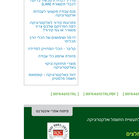
מדריך לבחירת מכשיר בדיקה
לכבלי תקשורת (LAN)
פנס עבודה מקצועי לעבודות
אלקטרוניקה
פתרונות קירור לאלקטרוניקה:
למה הפרויקט שלכם צריך
מאוורר או גוף קירור?
דרמל ושימושים של הכלי הרב
תכליתי
קליבר - הכלי המדוייק למדידה
מזוודת אחסון כלי עבודה
מוצרי תחזוקה וניקוי
באלקטרוניקה
זיווד באלקטרוניקה - קופסאות
חשמל פלסטיק
[ IRFR4615TRL ]
[ IRFR4615TRLPBF ]
פיתוח אתרי אינטרנט
ת וכלי עבודה לתעשיית החשמל ואלקטרוניקה.
לצים