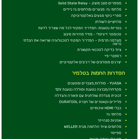
ממסרים מצב מוצק – Solid State Relay
מלחמי גז: מבערים ומלחמים גז ניידים
ספריי ניקוי מגעים באלקטרוניקה
מלחציים לשולחן
בטריות נטענות: המדריך המקיף לכל מה שצריך לדעת
טכומטר דיגיטלי - מודד מהירות סיבוב
מצלמה תרמית – המדריך המקיף לטכנולוגיה שרואה את הבלתי
נראה
ציוד בדיקה לטכנאי תקשורת
רספברי פיי
יצרנים מומלצים של רכיבים אלקטרוניים
הסדרות החמות בטלמיר
YUASA - סוללות,מצברים ומטענים
מקדחה/מברגה נטענת וסוללה נטענת 12V
זכוכית מגדלת שולחנית עם תאורה והגדלה
פליירים וקאטרים של חברת DURATOOL
כבלי HDMI איכותיים
מלחמי גז
אוזניות סנהייזר
מלחמים וציוד הלחמה מבית WELLER
ספייסר
סט כלי עבודה ידניים