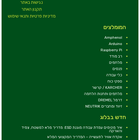
נגישות באתר
תקנון האתר
מדיניות פרטיות ותנאי שימוש
המומלצים
Amphenol
Arduino
Raspberry Pi
רב מודד
מלחמים
פנסים
כלי עבודה
ספקי כוח
KARCHER / קרשר
מלחמים ותחנות הלחמה
דרמל DREMEL
זיווד ומחברים NEUTRIK
חדש בבלוג
איך מקימים עמדת עבודה מוגנת ESD: מדריך מלא למשטח, צמיד
והארקה
אקדח אוויר לתעשייה – המדריך המקצועי המלא