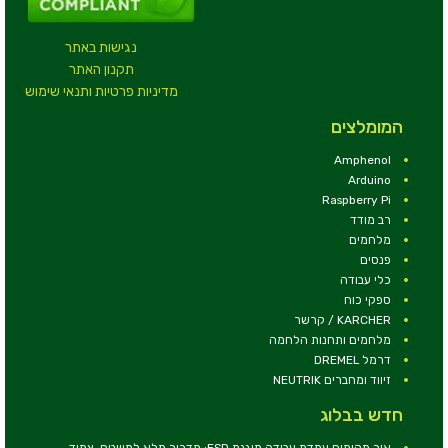
נגישות באתר
תקנון האתר
מדיניות פרטיות ותנאי שימוש
המומלצים
Amphenol
Arduino
Raspberry Pi
רב מודד
מלחמים
פנסים
כלי עבודה
ספקי כוח
KARCHER / קרשר
מלחמים ותחנות הלחמה
דרמל DREMEL
זיווד ומחברים NEUTRIK
חדש בבלוג
איך מקימים עמדת עבודה מוגנת ESD: מדריך מלא למשטח, צמיד