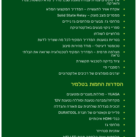
והארקה
אקדח אוויר לתעשייה – המדריך המקצועי המלא
ממסרים מצב מוצק – Solid State Relay
מלחמי גז: מבערים ומלחמים גז ניידים
ספריי ניקוי מגעים באלקטרוניקה
מלחציים לשולחן
בטריות נטענות: המדריך המקיף לכל מה שצריך לדעת
טכומטר דיגיטלי - מודד מהירות סיבוב
מצלמה תרמית – המדריך המקיף לטכנולוגיה שרואה את הבלתי
נראה
ציוד בדיקה לטכנאי תקשורת
רספברי פיי
יצרנים מומלצים של רכיבים אלקטרוניים
הסדרות החמות בטלמיר
YUASA - סוללות,מצברים ומטענים
מקדחה/מברגה נטענת וסוללה נטענת 12V
זכוכית מגדלת שולחנית עם תאורה והגדלה
פליירים וקאטרים של חברת DURATOOL
כבלי HDMI איכותיים
מלחמי גז
אוזניות סנהייזר
מלחמים וציוד הלחמה מבית WELLER