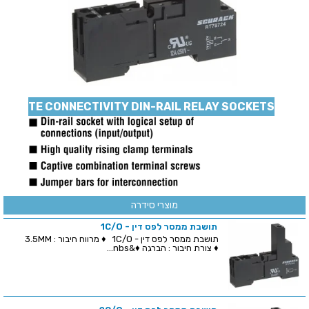
TE CONNECTIVITY DIN-RAIL RELAY SOCKETS
מוצרי סידרה
תושבת ממסר לפס דין - 1C/O
תושבת ממסר לפס דין - 1C/O ♦ מרווח חיבור : 3.5MM
♦ צורת חיבור : הברגה ♦&nbs...