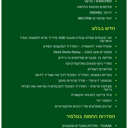
KARCHER / קרשר
מלחמים ותחנות הלחמה
דרמל DREMEL
זיווד ומחברים NEUTRIK
חדש בבלוג
איך מקימים עמדת עבודה מוגנת ESD: מדריך מלא למשטח, צמיד
והארקה
אקדח אוויר לתעשייה – המדריך המקצועי המלא
ממסרים מצב מוצק – Solid State Relay
מלחמי גז: מבערים ומלחמים גז ניידים
ספריי ניקוי מגעים באלקטרוניקה
מלחציים לשולחן
בטריות נטענות: המדריך המקיף לכל מה שצריך לדעת
טכומטר דיגיטלי - מודד מהירות סיבוב
מצלמה תרמית – המדריך המקיף לטכנולוגיה שרואה את הבלתי
נראה
ציוד בדיקה לטכנאי תקשורת
רספברי פיי
יצרנים מומלצים של רכיבים אלקטרוניים
הסדרות החמות בטלמיר
YUASA - סוללות,מצברים ומטענים