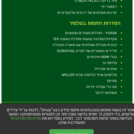
ציוד בדיקה לטכנאי תקשורת
רספברי פיי
יצרנים מומלצים של רכיבים אלקטרוניים
הסדרות החמות בטלמיר
YUASA - סוללות,מצברים ומטענים
מקדחה/מברגה נטענת וסוללה נטענת 12V
זכוכית מגדלת שולחנית עם תאורה והגדלה
פליירים וקאטרים של חברת DURATOOL
כבלי HDMI איכותיים
מלחמי גז
אוזניות סנהייזר
מלחמים וציוד הלחמה מבית WELLER
ספייסר
סט כלי עבודה ידניים
משחזות דרמל
© כל הזכויות שמורות - טלמיר אלקטרוניקה בע''מ
תר זה נעשה שימוש בטכנולוגיות איסוף מידע כגון "עוגיות", לרבות על ידי צדדים
לישיים, כדי לספק לך חוויית גלישה טובה יותר וכן למטרות סטטיסטיקה. המשך
כתובת: דרך העצמאות 63, חיפה
הגלישה באתר מהווה הסכמתך לכך. למידע נוסף ראו את
מדיניות הפרטיות
טלפון:
04-8534564
המעודכנת שלנו.