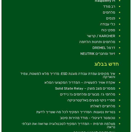
Raspberry Pi
רב מודד
מלחמים
פנסים
כלי עבודה
ספקי כוח
KARCHER / קרשר
מלחמים ותחנות הלחמה
דרמל DREMEL
זיווד ומחברים NEUTRIK
חדש בבלוג
איך מקימים עמדת עבודה מוגנת ESD: מדריך מלא למשטח, צמיד
והארקה
אקדח אוויר לתעשייה – המדריך המקצועי המלא
ממסרים מצב מוצק – Solid State Relay
מלחמי גז: מבערים ומלחמים גז ניידים
ספריי ניקוי מגעים באלקטרוניקה
מלחציים לשולחן
בטריות נטענות: המדריך המקיף לכל מה שצריך לדעת
טכומטר דיגיטלי - מודד מהירות סיבוב
מצלמה תרמית – המדריך המקיף לטכנולוגיה שרואה את הבלתי
נראה