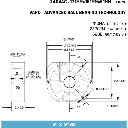
מאוורר - 240VAC , 171MMx151MMx51MM
VAPO - ADVANCED BALL BEARING TECHNOLOGY
♦ צריכת זרם : 110MA
♦ זרימת אויר : 239CFM
♦ עוצמת רעש : 58DB
מוצרים נלווים