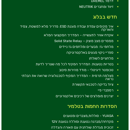
דרמל DREMEL
זיווד ומחברים NEUTRIK
חדש בבלוג
איך מקימים עמדת עבודה מוגנת ESD: מדריך מלא למשטח, צמיד
והארקה
אקדח אוויר לתעשייה – המדריך המקצועי המלא
ממסרים מצב מוצק – Solid State Relay
מלחמי גז: מבערים ומלחמים גז ניידים
ספריי ניקוי מגעים באלקטרוניקה
מלחציים לשולחן
בטריות נטענות: המדריך המקיף לכל מה שצריך לדעת
טכומטר דיגיטלי - מודד מהירות סיבוב
מצלמה תרמית – המדריך המקיף לטכנולוגיה שרואה את הבלתי
נראה
ציוד בדיקה לטכנאי תקשורת
רספברי פיי
יצרנים מומלצים של רכיבים אלקטרוניים
הסדרות החמות בטלמיר
YUASA - סוללות,מצברים ומטענים
מקדחה/מברגה נטענת וסוללה נטענת 12V
זכוכית מגדלת שולחנית עם תאורה והגדלה