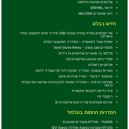
מלחמים ותחנות הלחמה
דרמל DREMEL
זיווד ומחברים NEUTRIK
חדש בבלוג
איך מקימים עמדת עבודה מוגנת ESD: מדריך מלא למשטח, צמיד
והארקה
אקדח אוויר לתעשייה – המדריך המקצועי המלא
ממסרים מצב מוצק – Solid State Relay
מלחמי גז: מבערים ומלחמים גז ניידים
ספריי ניקוי מגעים באלקטרוניקה
מלחציים לשולחן
בטריות נטענות: המדריך המקיף לכל מה שצריך לדעת
טכומטר דיגיטלי - מודד מהירות סיבוב
מצלמה תרמית – המדריך המקיף לטכנולוגיה שרואה את הבלתי
נראה
ציוד בדיקה לטכנאי תקשורת
רספברי פיי
יצרנים מומלצים של רכיבים אלקטרוניים
הסדרות החמות בטלמיר
YUASA - סוללות,מצברים ומטענים
מקדחה/מברגה נטענת וסוללה נטענת 12V