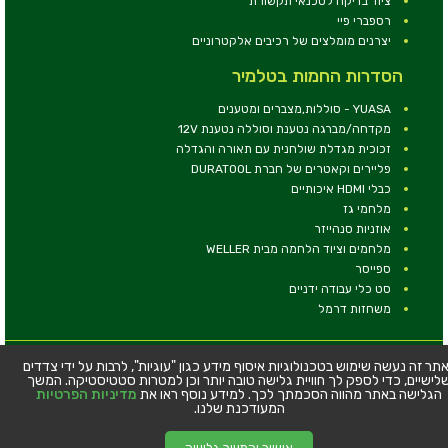
ציוד בדיקה לטכנאי תקשורת
רספברי פיי
יצרנים מומלצים של רכיבים אלקטרוניים
הסדרות החמות בטלמיר
YUASA - סוללות,מצברים ומטענים
מקדחה/מברגה נטענת וסוללה נטענת 12V
זכוכית מגדלת שולחנית עם תאורה והגדלה
פליירים וקאטרים של חברת DURATOOL
כבלי HDMI איכותיים
מלחמי גז
אוזניות סנהייזר
מלחמים וציוד הלחמה מבית WELLER
ספייסר
סט כלי עבודה ידניים
משחזות דרמל
© כל הזכויות שמורות - טלמיר אלקטרוניקה בע''מ
תר זה נעשה שימוש בטכנולוגיות איסוף מידע כגון "עוגיות", לרבות על ידי צדדים
לישיים, כדי לספק לך חוויית גלישה טובה יותר וכן למטרות סטטיסטיקה. המשך
כתובת: דרך העצמאות 63, חיפה
הגלישה באתר מהווה הסכמתך לכך. למידע נוסף ראו את
מדיניות הפרטיות
טלפון:
04-8534564
המעודכנת שלנו.