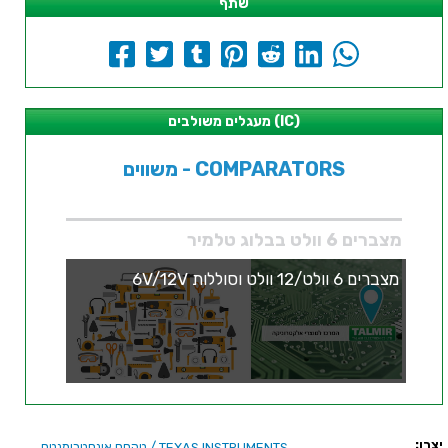
שתף
מעגלים משולבים (IC)
משווים - COMPARATORS
מצברים 6 וולט בבלוג טלמיר
מצברים 6 וולט/12 וולט וסוללות 6V/12V
יצרן:
/ טקסס אינסטרומנטס
TEXAS INSTRUMENTS