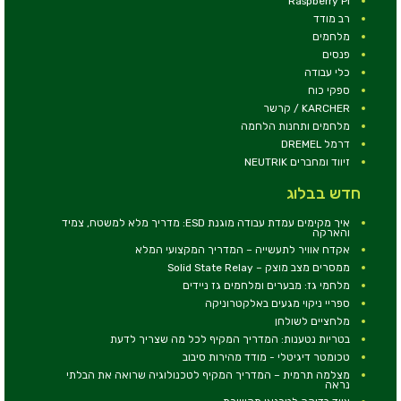
Raspberry Pi
רב מודד
מלחמים
פנסים
כלי עבודה
ספקי כוח
KARCHER / קרשר
מלחמים ותחנות הלחמה
דרמל DREMEL
זיווד ומחברים NEUTRIK
חדש בבלוג
איך מקימים עמדת עבודה מוגנת ESD: מדריך מלא למשטח, צמיד
והארקה
אקדח אוויר לתעשייה – המדריך המקצועי המלא
ממסרים מצב מוצק – Solid State Relay
מלחמי גז: מבערים ומלחמים גז ניידים
ספריי ניקוי מגעים באלקטרוניקה
מלחציים לשולחן
בטריות נטענות: המדריך המקיף לכל מה שצריך לדעת
טכומטר דיגיטלי - מודד מהירות סיבוב
מצלמה תרמית – המדריך המקיף לטכנולוגיה שרואה את הבלתי
נראה