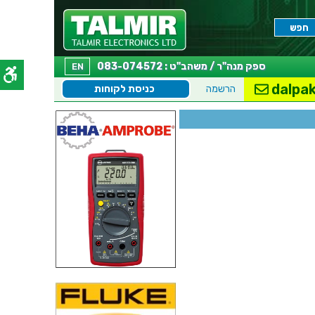
ספק מנה"ר / משהב"ט : 083-074572
EN
dalpak
הרשמה
כניסת לקוחות