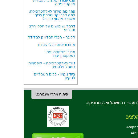
פנס עבודה מקצועי לעבודות
אלקטרוניקה
פתרונות קירור לאלקטרוניקה:
למה הפרויקט שלכם צריך
מאוורר או גוף קירור?
דרמל ושימושים של הכלי הרב
תכליתי
קליבר - הכלי המדוייק למדידה
מזוודת אחסון כלי עבודה
מוצרי תחזוקה וניקוי
באלקטרוניקה
זיווד באלקטרוניקה - קופסאות
חשמל פלסטיק
ציוד ניקיון - כלים חשמליים
לניקיון
פיתוח אתרי אינטרנט
ת וכלי עבודה לתעשיית החשמל ואלקטרוניקה.
לצים
Amphe
Ard