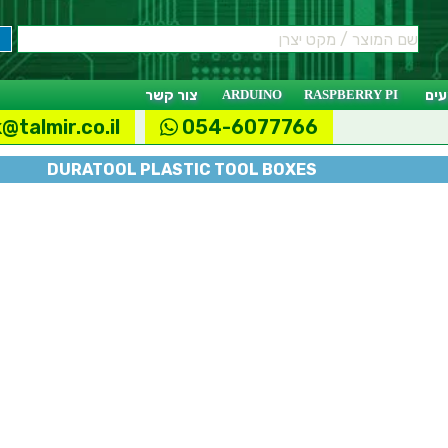
ים
RASPBERRY PI
ARDUINO
צור קשר
@talmir.co.il
054-6077766
DURATOOL PLASTIC TOOL BOXES