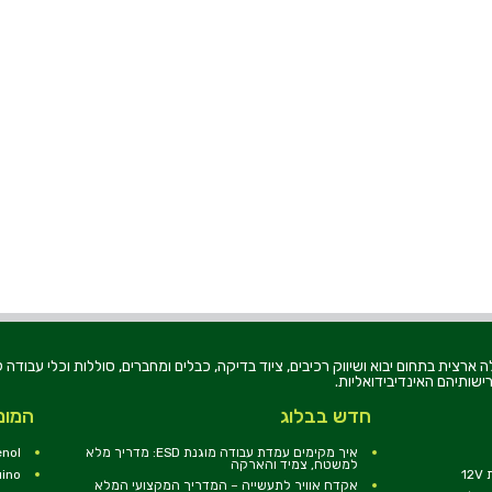
רוניקה בע"מ, הוקמה בשנת 1979, הינה מובילה ארצית בתחום יבוא ושיווק רכיבים, ציוד בדיקה, כבלים ומחברים, סוללו
ישותיהם האינדיבידואליות.
חדש בבלוג
המומ
איך מקימים עמדת עבודה מוגנת ESD: מדריך מלא
nol
למשטח, צמיד והארקה
1
uino
אקדח אוויר לתעשייה – המדריך המקצועי המלא