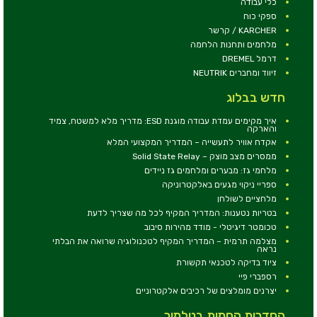
כלי עבודה
ספקי כוח
KARCHER / קרשר
מלחמים ותחנות הלחמה
דרמל DREMEL
זיווד ומחברים NEUTRIK
חדש בבלוג
איך מקימים עמדת עבודה מוגנת ESD: מדריך מלא למשטח, צמיד
והארקה
אקדח אוויר לתעשייה – המדריך המקצועי המלא
ממסרים מצב מוצק – Solid State Relay
מלחמי גז: מבערים ומלחמים גז ניידים
ספריי ניקוי מגעים באלקטרוניקה
מלחציים לשולחן
בטריות נטענות: המדריך המקיף לכל מה שצריך לדעת
טכומטר דיגיטלי - מודד מהירות סיבוב
מצלמה תרמית – המדריך המקיף לטכנולוגיה שרואה את הבלתי
נראה
ציוד בדיקה לטכנאי תקשורת
רספברי פיי
יצרנים מומלצים של רכיבים אלקטרוניים
הסדרות החמות בטלמיר