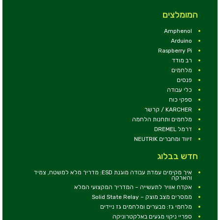
המומלצים
Amphenol
Arduino
Raspberry Pi
רב מודד
מלחמים
פנסים
כלי עבודה
ספקי כוח
KARCHER / קרשר
מלחמים ותחנות הלחמה
דרמל DREMEL
זיווד ומחברים NEUTRIK
חדש בבלוג
איך מקימים עמדת עבודה מוגנת ESD: מדריך מלא למשטח, צמיד
והארקה
אקדח אוויר לתעשייה – המדריך המקצועי המלא
ממסרים מצב מוצק – Solid State Relay
מלחמי גז: מבערים ומלחמים גז ניידים
ספריי ניקוי מגעים באלקטרוניקה