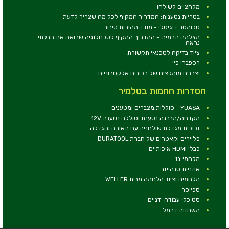
מלחציים לשולחן
בטריות נטענות: המדריך המקיף לכל מה שצריך לדעת
טכומטר דיגיטלי - מודד מהירות סיבוב
מצלמה תרמית – המדריך המקיף לטכנולוגיה שרואה את הבלתי
נראה
ציוד בדיקה לטכנאי תקשורת
רספברי פיי
יצרנים מומלצים של רכיבים אלקטרוניים
הסדרות החמות בטלמיר
YUASA - סוללות,מצברים ומטענים
מקדחה/מברגה נטענת וסוללה נטענת 12V
זכוכית מגדלת שולחנית עם תאורה והגדלה
פליירים וקאטרים של חברת DURATOOL
כבלי HDMI איכותיים
מלחמי גז
אוזניות סנהייזר
מלחמים וציוד הלחמה מבית WELLER
ספייסר
סט כלי עבודה ידניים
משחזות דרמל