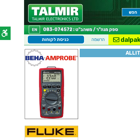
ספק מנה"ר / משהב"ט : 083-074572
EN
dalpak
הרשמה
כניסת לקוחות
ALLI