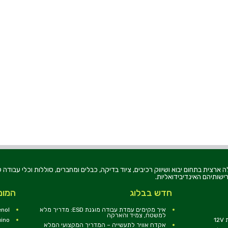
רוניקה בע"מ, הוקמה בשנת 1979, הינה מובילה ארצית בתחום יבוא ושיווק רכיבים, ציוד בדיקה, כבלים ומחברים, סוללו
ישותיהם האינדיבידואליות.
חדש בבלוג
המומ
איך מקימים עמדת עבודה מוגנת ESD: מדריך מלא
nol
למשטח, צמיד והארקה
1
uino
אקדח אוויר לתעשייה – המדריך המקצועי המלא