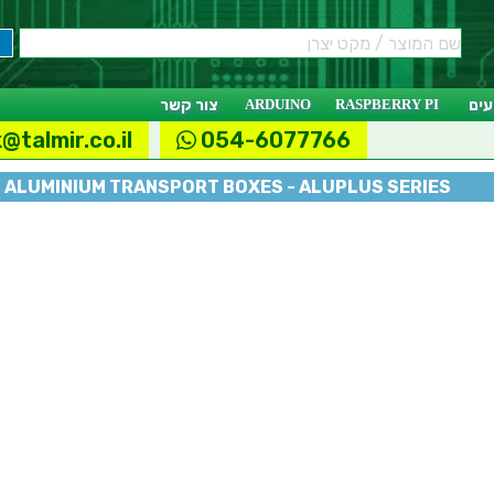
ים
RASPBERRY PI
ARDUINO
צור קשר
@talmir.co.il
054-6077766
T ALUMINIUM TRANSPORT BOXES - ALUPLUS SERIES