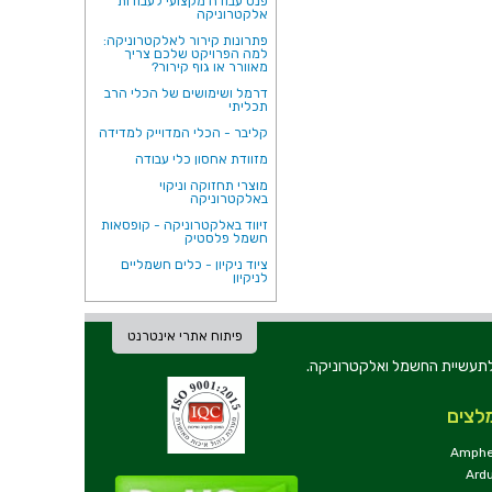
פנס עבודה מקצועי לעבודות
אלקטרוניקה
פתרונות קירור לאלקטרוניקה:
למה הפרויקט שלכם צריך
מאוורר או גוף קירור?
דרמל ושימושים של הכלי הרב
תכליתי
קליבר - הכלי המדוייק למדידה
מזוודת אחסון כלי עבודה
מוצרי תחזוקה וניקוי
באלקטרוניקה
זיווד באלקטרוניקה - קופסאות
חשמל פלסטיק
ציוד ניקיון - כלים חשמליים
לניקיון
פיתוח אתרי אינטרנט
ת וכלי עבודה לתעשיית החשמל ואלקטרוניקה.
לצים
Amphe
Ard