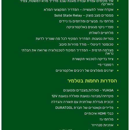
איך מקימים עמדת עבודה מוגנת ESD: מדריך מלא למשטח, צמיד
והארקה
אקדח אוויר לתעשייה – המדריך המקצועי המלא
ממסרים מצב מוצק – Solid State Relay
מלחמי גז: מבערים ומלחמים גז ניידים
ספריי ניקוי מגעים באלקטרוניקה
מלחציים לשולחן
בטריות נטענות: המדריך המקיף לכל מה שצריך לדעת
טכומטר דיגיטלי - מודד מהירות סיבוב
מצלמה תרמית – המדריך המקיף לטכנולוגיה שרואה את הבלתי
נראה
ציוד בדיקה לטכנאי תקשורת
רספברי פיי
יצרנים מומלצים של רכיבים אלקטרוניים
הסדרות החמות בטלמיר
YUASA - סוללות,מצברים ומטענים
מקדחה/מברגה נטענת וסוללה נטענת 12V
זכוכית מגדלת שולחנית עם תאורה והגדלה
פליירים וקאטרים של חברת DURATOOL
כבלי HDMI איכותיים
מלחמי גז
אוזניות סנהייזר