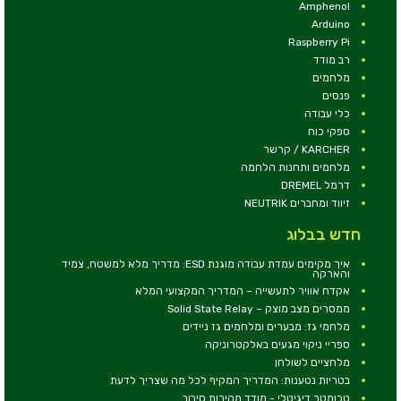
Amphenol
Arduino
Raspberry Pi
רב מודד
מלחמים
פנסים
כלי עבודה
ספקי כוח
KARCHER / קרשר
מלחמים ותחנות הלחמה
דרמל DREMEL
זיווד ומחברים NEUTRIK
חדש בבלוג
איך מקימים עמדת עבודה מוגנת ESD: מדריך מלא למשטח, צמיד
והארקה
אקדח אוויר לתעשייה – המדריך המקצועי המלא
ממסרים מצב מוצק – Solid State Relay
מלחמי גז: מבערים ומלחמים גז ניידים
ספריי ניקוי מגעים באלקטרוניקה
מלחציים לשולחן
בטריות נטענות: המדריך המקיף לכל מה שצריך לדעת
טכומטר דיגיטלי - מודד מהירות סיבוב