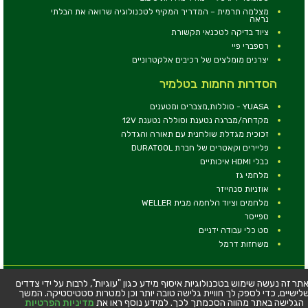
מצלמה תרמית – המדריך המקיף לטכנולוגיה שרואה את הבלתי
נראה
ציוד בדיקה לטכנאי תקשורת
רספברי פיי
יצרנים מומלצים של רכיבים אלקטרוניים
הסדרות החמות בטלמיר
YUASA - סוללות,מצברים ומטענים
מקדחה/מברגה נטענת וסוללה נטענת 12V
זכוכית מגדלת שולחנית עם תאורה והגדלה
פליירים וקאטרים של חברת DURATOOL
כבלי HDMI איכותיים
מלחמי גז
אוזניות סנהייזר
מלחמים וציוד הלחמה מבית WELLER
ספייסר
סט כלי עבודה ידניים
משחזות דרמל
© כל הזכויות שמורות - טלמיר אלקטרוניקה בע''מ
תר זה נעשה שימוש בטכנולוגיות איסוף מידע כגון "עוגיות", לרבות על ידי צדדים
לישיים, כדי לספק לך חוויית גלישה טובה יותר וכן למטרות סטטיסטיקה. המשך
כתובת: דרך העצמאות 63, חיפה
הגלישה באתר מהווה הסכמתך לכך. למידע נוסף ראו את
מדיניות הפרטיות
טלפון: