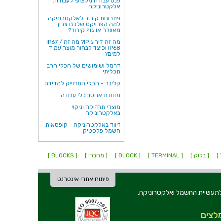
פנס עבודה מקצועי לעבודות
אלקטרוניקה
פתרונות קירור לאלקטרוניקה:
למה הפרויקט שלכם צריך
מאוורר או גוף קירור?
מה זה דירוג IP? מה זה IP67 /
IP68 וכיצד לבחור מוצר עמיד
למים?
דרמל ושימושים של הכלי הרב
תכליתי
קליבר - הכלי המדוייק למדידה
מזוודת אחסון כלי עבודה
מוצרי תחזוקה וניקוי
באלקטרוניקה
זיווד באלקטרוניקה - קופסאות
חשמל פלסטיק
 ]
[ בלוק ]
[ TERMINAL ]
[ BLOCK ]
[ מחברי ]
[ BLOCKS ]
פיתוח אתרי אינטרנט
ת וכלי עבודה לתעשיית החשמל ואלקטרוניקה.
לצים