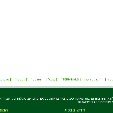
קטור ]
[ קונקטורים ]
[ TERMINALS ]
[ מעגל ]
[ מודפס ]
[ למעגל ]
[ טרמינל
רוניקה בע"מ, הוקמה בשנת 1979, הינה מובילה ארצית בתחום יבוא ושיווק רכיבים, ציוד בדיקה, כבלים ומחברים, סוללו
ישותיהם האינדיבידואליות.
חדש בבלוג
המומ