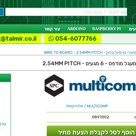
ים
RASPBERRY PI
ARDUINO
צור קשר
@talmir.co.il
054-6077766
ברי טרמינל בלוק - WIRE TO BOARD - 2.54MM PITCH
- 6 מגעים - 2.54MM PITCH
ל
/ מולטיקומפ
MULTICOMP
0897002
הוסף לסל לקבלת הצעת מחיר