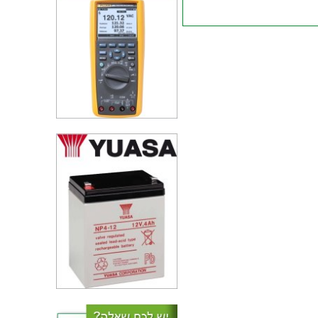
נל בלוק מודולרי למעגל מודפס
געים - 3.81MM PITCH
חבר טרמינל בלוק לפס דין -
2WAY , 10MM² , 57A , 800V
GREY
טרמינל בלוק למעגל מודפס - 5
מגעים - 5.08MM PITCH