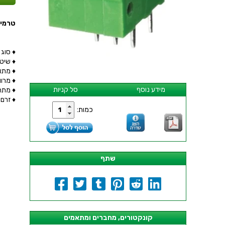
טרמינל בל
♦ סוג טרמינל
♦ שיטת חיב
♦ מתאים ל
♦ מרווח 
מידע נוסף
סל קניות
♦ מתח מק
♦ זרם מ
כמות:
שתף
קונקטורים, מחברים ומתאמים