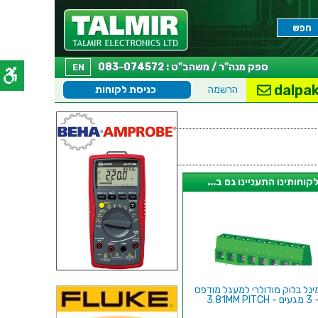
ספק מנה"ר / משהב"ט : 083-074572
EN
dalpak
הרשמה
כניסת לקוחות
קוחותינו התעניינו גם ב...