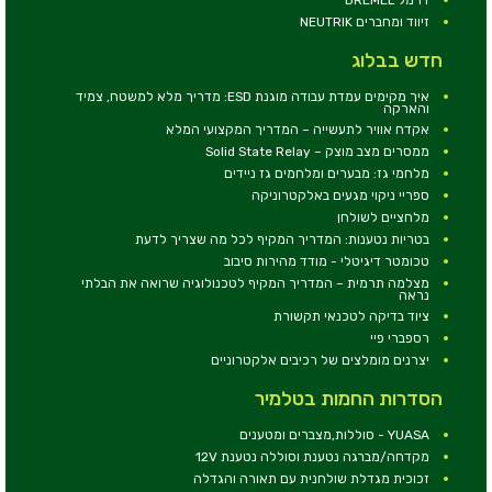
זיווד ומחברים NEUTRIK
חדש בבלוג
איך מקימים עמדת עבודה מוגנת ESD: מדריך מלא למשטח, צמיד
והארקה
אקדח אוויר לתעשייה – המדריך המקצועי המלא
ממסרים מצב מוצק – Solid State Relay
מלחמי גז: מבערים ומלחמים גז ניידים
ספריי ניקוי מגעים באלקטרוניקה
מלחציים לשולחן
בטריות נטענות: המדריך המקיף לכל מה שצריך לדעת
טכומטר דיגיטלי - מודד מהירות סיבוב
מצלמה תרמית – המדריך המקיף לטכנולוגיה שרואה את הבלתי
נראה
ציוד בדיקה לטכנאי תקשורת
רספברי פיי
יצרנים מומלצים של רכיבים אלקטרוניים
הסדרות החמות בטלמיר
YUASA - סוללות,מצברים ומטענים
מקדחה/מברגה נטענת וסוללה נטענת 12V
זכוכית מגדלת שולחנית עם תאורה והגדלה