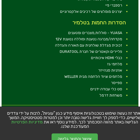
רספברי פיי
יצרנים מומלצים של רכיבים אלקטרוניים
הסדרות החמות בטלמיר
YUASA - סוללות,מצברים ומטענים
מקדחה/מברגה נטענת וסוללה נטענת 12V
זכוכית מגדלת שולחנית עם תאורה והגדלה
פליירים וקאטרים של חברת DURATOOL
כבלי HDMI איכותיים
מלחמי גז
אוזניות סנהייזר
מלחמים וציוד הלחמה מבית WELLER
ספייסר
סט כלי עבודה ידניים
משחזות דרמל
© כל הזכויות שמורות - טלמיר אלקטרוניקה בע''מ
תר זה נעשה שימוש בטכנולוגיות איסוף מידע כגון "עוגיות", לרבות על ידי צדדים
לישיים, כדי לספק לך חוויית גלישה טובה יותר וכן למטרות סטטיסטיקה. המשך
כתובת: דרך העצמאות 63, חיפה
הגלישה באתר מהווה הסכמתך לכך. למידע נוסף ראו את
מדיניות הפרטיות
טלפון:
04-8534564
המעודכנת שלנו.
אישור והמשך גלישה