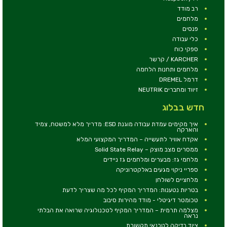
רב מודד
מלחמים
פנסים
כלי עבודה
ספקי כוח
KARCHER / קרשר
מלחמים ותחנות הלחמה
דרמל DREMEL
זיווד ומחברים NEUTRIK
חדש בבלוג
איך מקימים עמדת עבודה מוגנת ESD: מדריך מלא למשטח, צמיד
והארקה
אקדח אוויר לתעשייה – המדריך המקצועי המלא
ממסרים מצב מוצק – Solid State Relay
מלחמי גז: מבערים ומלחמים גז ניידים
ספריי ניקוי מגעים באלקטרוניקה
מלחציים לשולחן
בטריות נטענות: המדריך המקיף לכל מה שצריך לדעת
טכומטר דיגיטלי - מודד מהירות סיבוב
מצלמה תרמית – המדריך המקיף לטכנולוגיה שרואה את הבלתי
נראה
ציוד בדיקה לטכנאי תקשורת