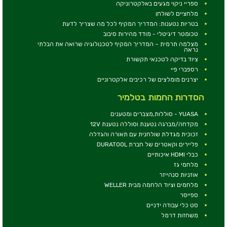
ספריי ניקוי מגעים באלקטרוניקה
מלחציים לשולחן
בטריות נטענות: המדריך המקיף לכל מה שצריך לדעת
טכומטר דיגיטלי - מודד מהירות סיבוב
מצלמה תרמית – המדריך המקיף לטכנולוגיה שרואה את הבלתי
נראה
ציוד בדיקה לטכנאי תקשורת
רספברי פיי
יצרנים מומלצים של רכיבים אלקטרוניים
הסדרות החמות בטלמיר
YUASA - סוללות,מצברים ומטענים
מקדחה/מברגה נטענת וסוללה נטענת 12V
זכוכית מגדלת שולחנית עם תאורה והגדלה
פליירים וקאטרים של חברת DURATOOL
כבלי HDMI איכותיים
מלחמי גז
אוזניות סנהייזר
מלחמים וציוד הלחמה מבית WELLER
ספייסר
סט כלי עבודה ידניים
משחזות דרמל