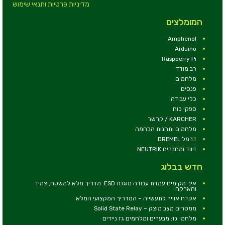
מדיניות פרטיות ותנאי שימוש
המומלצים
Amphenol
Arduino
Raspberry Pi
רב מודד
מלחמים
פנסים
כלי עבודה
ספקי כוח
KARCHER / קרשר
מלחמים ותחנות הלחמה
דרמל DREMEL
זיווד ומחברים NEUTRIK
חדש בבלוג
איך מקימים עמדת עבודה מוגנת ESD: מדריך מלא למשטח, צמיד
והארקה
אקדח אוויר לתעשייה – המדריך המקצועי המלא
ממסרים מצב מוצק – Solid State Relay
מלחמי גז: מבערים ומלחמים גז ניידים