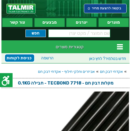
בקשה להצעת מחיר
0
מוצרים
יצרנים
מבצעים
צור קשר
קטגוריות מוצרים
הרשמה
כניסת לקוחות
חדש בטלמיר?
לחץ כאן
»
אקדחי דבק חם
»
אביזרים וחלקי חילוף - אקדחי דבק חם
מקלות דבק חם - TECBOND 7718 - חבילה 0.1KG