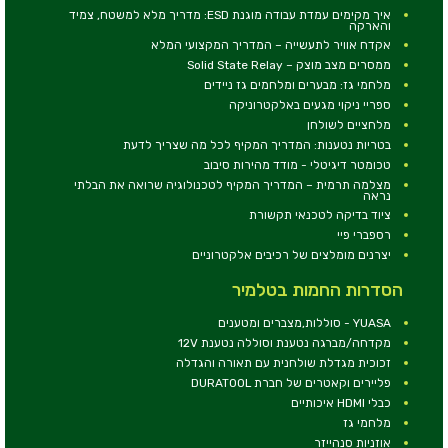
איך מקימים עמדת עבודה מוגנת ESD: מדריך מלא למשטח, צמיד
והארקה
אקדח אוויר לתעשייה – המדריך המקצועי המלא
ממסרים מצב מוצק – Solid State Relay
מלחמי גז: מבערים ומלחמים גז ניידים
ספריי ניקוי מגעים באלקטרוניקה
מלחציים לשולחן
בטריות נטענות: המדריך המקיף לכל מה שצריך לדעת
טכומטר דיגיטלי - מודד מהירות סיבוב
מצלמה תרמית – המדריך המקיף לטכנולוגיה שרואה את הבלתי
נראה
ציוד בדיקה לטכנאי תקשורת
רספברי פיי
יצרנים מומלצים של רכיבים אלקטרוניים
הסדרות החמות בטלמיר
YUASA - סוללות,מצברים ומטענים
מקדחה/מברגה נטענת וסוללה נטענת 12V
זכוכית מגדלת שולחנית עם תאורה והגדלה
פליירים וקאטרים של חברת DURATOOL
כבלי HDMI איכותיים
מלחמי גז
אוזניות סנהייזר