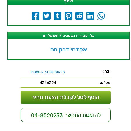
שתף
כלי עבודה נטענים / חשמליים
אקדחי דבק חם
יצרן:
POWER ADHESIVES
מק"ט:
4366324
הוסף לסל לקבלת הצעת מחיר
להזמנות התקשר
04-8520233