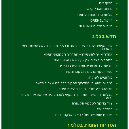
ספקי כוח
KARCHER / קרשר
מלחמים ותחנות הלחמה
דרמל DREMEL
זיווד ומחברים NEUTRIK
חדש בבלוג
איך מקימים עמדת עבודה מוגנת ESD: מדריך מלא למשטח, צמיד
והארקה
אקדח אוויר לתעשייה – המדריך המקצועי המלא
ממסרים מצב מוצק – Solid State Relay
מלחמי גז: מבערים ומלחמים גז ניידים
ספריי ניקוי מגעים באלקטרוניקה
מלחציים לשולחן
בטריות נטענות: המדריך המקיף לכל מה שצריך לדעת
טכומטר דיגיטלי - מודד מהירות סיבוב
מצלמה תרמית – המדריך המקיף לטכנולוגיה שרואה את הבלתי
נראה
ציוד בדיקה לטכנאי תקשורת
רספברי פיי
יצרנים מומלצים של רכיבים אלקטרוניים
הסדרות החמות בטלמיר