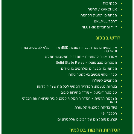
ספקי כוח
KARCHER / קרשר
מלחמים ותחנות הלחמה
דרמל DREMEL
זיווד ומחברים NEUTRIK
חדש בבלוג
איך מקימים עמדת עבודה מוגנת ESD: מדריך מלא למשטח, צמיד
והארקה
אקדח אוויר לתעשייה – המדריך המקצועי המלא
ממסרים מצב מוצק – Solid State Relay
מלחמי גז: מבערים ומלחמים גז ניידים
ספריי ניקוי מגעים באלקטרוניקה
מלחציים לשולחן
בטריות נטענות: המדריך המקיף לכל מה שצריך לדעת
טכומטר דיגיטלי - מודד מהירות סיבוב
מצלמה תרמית – המדריך המקיף לטכנולוגיה שרואה את הבלתי
נראה
ציוד בדיקה לטכנאי תקשורת
רספברי פיי
יצרנים מומלצים של רכיבים אלקטרוניים
הסדרות החמות בטלמיר