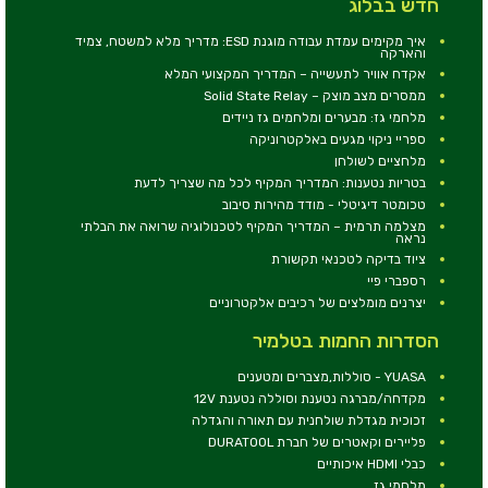
חדש בבלוג
איך מקימים עמדת עבודה מוגנת ESD: מדריך מלא למשטח, צמיד
והארקה
אקדח אוויר לתעשייה – המדריך המקצועי המלא
ממסרים מצב מוצק – Solid State Relay
מלחמי גז: מבערים ומלחמים גז ניידים
ספריי ניקוי מגעים באלקטרוניקה
מלחציים לשולחן
בטריות נטענות: המדריך המקיף לכל מה שצריך לדעת
טכומטר דיגיטלי - מודד מהירות סיבוב
מצלמה תרמית – המדריך המקיף לטכנולוגיה שרואה את הבלתי
נראה
ציוד בדיקה לטכנאי תקשורת
רספברי פיי
יצרנים מומלצים של רכיבים אלקטרוניים
הסדרות החמות בטלמיר
YUASA - סוללות,מצברים ומטענים
מקדחה/מברגה נטענת וסוללה נטענת 12V
זכוכית מגדלת שולחנית עם תאורה והגדלה
פליירים וקאטרים של חברת DURATOOL
כבלי HDMI איכותיים
מלחמי גז