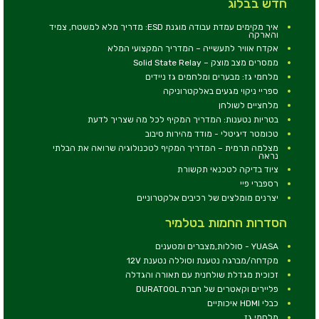
חדש בבלוג
איך מקימים עמדת עבודה מוגנת ESD: מדריך מלא למשטח, צמיד
והארקה
אקדח אוויר לתעשייה – המדריך המקצועי המלא
ממסרים מצב מוצק – Solid State Relay
מלחמי גז: מבערים ומלחמים גז ניידים
ספריי ניקוי מגעים באלקטרוניקה
מלחציים לשולחן
בטריות נטענות: המדריך המקיף לכל מה שצריך לדעת
טכומטר דיגיטלי - מודד מהירות סיבוב
מצלמה תרמית – המדריך המקיף לטכנולוגיה שרואה את הבלתי
נראה
ציוד בדיקה לטכנאי תקשורת
רספברי פיי
יצרנים מומלצים של רכיבים אלקטרוניים
הסדרות החמות בטלמיר
YUASA - סוללות,מצברים ומטענים
מקדחה/מברגה נטענת וסוללה נטענת 12V
זכוכית מגדלת שולחנית עם תאורה והגדלה
פליירים וקאטרים של חברת DURATOOL
כבלי HDMI איכותיים
מלחמי גז