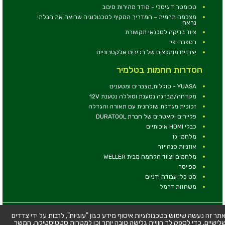
טכומטר דיגיטלי - מודד מהירות סיבוב
מצלמה תרמית – המדריך המקיף לטכנולוגיה שרואה את הבלתי
נראה
ציוד בדיקה לטכנאי תקשורת
רספברי פיי
יצרנים מומלצים של רכיבים אלקטרוניים
הסדרות החמות בטלמיר
YUASA - סוללות,מצברים ומטענים
מקדחה/מברגה נטענת וסוללה נטענת 12V
זכוכית מגדלת שולחנית עם תאורה והגדלה
פליירים וקאטרים של חברת DURATOOL
כבלי HDMI איכותיים
מלחמי גז
אוזניות סנהייזר
מלחמים וציוד הלחמה מבית WELLER
ספייסר
סט כלי עבודה ידניים
משחזות דרמל
© כל הזכויות שמורות - טלמיר אלקטרוניקה בע''מ
תר זה נעשה שימוש בטכנולוגיות איסוף מידע כגון "עוגיות", לרבות על ידי צדדים
לישיים, כדי לספק לך חוויית גלישה טובה יותר וכן למטרות סטטיסטיקה. המשך
כתובת: דרך העצמאות 63, חיפה