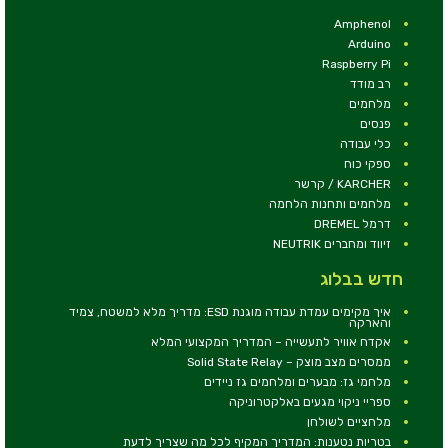
Amphenol
Arduino
Raspberry Pi
רב מודד
מלחמים
פנסים
כלי עבודה
ספקי כוח
KARCHER / קרשר
מלחמים ותחנות הלחמה
דרמל DREMEL
זיווד ומחברים NEUTRIK
חדש בבלוג
איך מקימים עמדת עבודה מוגנת ESD: מדריך מלא למשטח, צמיד
והארקה
אקדח אוויר לתעשייה – המדריך המקצועי המלא
ממסרים מצב מוצק – Solid State Relay
מלחמי גז: מבערים ומלחמים גז ניידים
ספריי ניקוי מגעים באלקטרוניקה
מלחציים לשולחן
בטריות נטענות: המדריך המקיף לכל מה שצריך לדעת