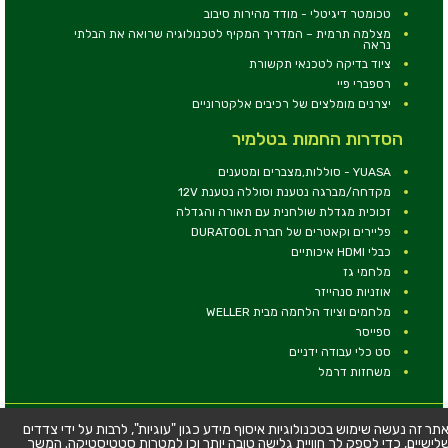
טכומטר דיגיטלי - מודד מהירות סיבוב
מצלמה תרמית – המדריך המקיף לטכנולוגיה שרואה את הבלתי
נראה
ציוד בדיקה לטכנאי תקשורת
רספברי פיי
יצרנים מומלצים של רכיבים אלקטרוניים
הסדרות החמות בטלמיר
YUASA - סוללות,מצברים ומטענים
מקדחה/מברגה נטענת וסוללה נטענת 12V
זכוכית מגדלת שולחנית עם תאורה והגדלה
פליירים וקאטרים של חברת DURATOOL
כבלי HDMI איכותיים
מלחמי גז
אוזניות סנהייזר
מלחמים וציוד הלחמה מבית WELLER
ספייסר
סט כלי עבודה ידניים
משחזות דרמל
© כל הזכויות שמורות - טלמיר אלקטרוניקה בע''מ
תר זה נעשה שימוש בטכנולוגיות איסוף מידע כגון "עוגיות", לרבות על ידי צדדים
לישיים, כדי לספק לך חוויית גלישה טובה יותר וכן למטרות סטטיסטיקה. המשך
כתובת: דרך העצמאות 63, חיפה