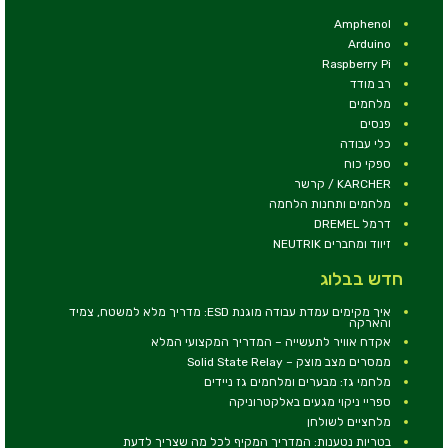
Amphenol
Arduino
Raspberry Pi
רב מודד
מלחמים
פנסים
כלי עבודה
ספקי כוח
KARCHER / קרשר
מלחמים ותחנות הלחמה
דרמל DREMEL
זיווד ומחברים NEUTRIK
חדש בבלוג
איך מקימים עמדת עבודה מוגנת ESD: מדריך מלא למשטח, צמיד
והארקה
אקדח אוויר לתעשייה – המדריך המקצועי המלא
ממסרים מצב מוצק – Solid State Relay
מלחמי גז: מבערים ומלחמים גז ניידים
ספריי ניקוי מגעים באלקטרוניקה
מלחציים לשולחן
בטריות נטענות: המדריך המקיף לכל מה שצריך לדעת