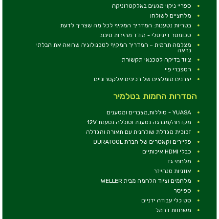
ספריי ניקוי מגעים באלקטרוניקה
מלחציים לשולחן
בטריות נטענות: המדריך המקיף לכל מה שצריך לדעת
טכומטר דיגיטלי - מודד מהירות סיבוב
מצלמה תרמית – המדריך המקיף לטכנולוגיה שרואה את הבלתי
נראה
ציוד בדיקה לטכנאי תקשורת
רספברי פיי
יצרנים מומלצים של רכיבים אלקטרוניים
הסדרות החמות בטלמיר
YUASA - סוללות,מצברים ומטענים
מקדחה/מברגה נטענת וסוללה נטענת 12V
זכוכית מגדלת שולחנית עם תאורה והגדלה
פליירים וקאטרים של חברת DURATOOL
כבלי HDMI איכותיים
מלחמי גז
אוזניות סנהייזר
מלחמים וציוד הלחמה מבית WELLER
ספייסר
סט כלי עבודה ידניים
משחזות דרמל