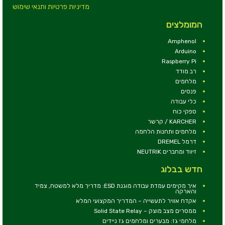
מדיניות פרטיות ותנאי שימוש
המומלצים
Amphenol
Arduino
Raspberry Pi
רב מודד
מלחמים
פנסים
כלי עבודה
ספקי כוח
KARCHER / קרשר
מלחמים ותחנות הלחמה
דרמל DREMEL
זיווד ומחברים NEUTRIK
חדש בבלוג
איך מקימים עמדת עבודה מוגנת ESD: מדריך מלא למשטח, צמיד
והארקה
אקדח אוויר לתעשייה – המדריך המקצועי המלא
ממסרים מצב מוצק – Solid State Relay
מלחמי גז: מבערים ומלחמים גז ניידים