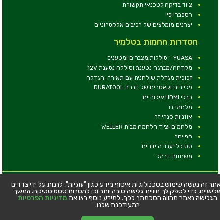
ציוד בדיקה לטכנאי תקשורת
רספברי פיי
יצרנים מומלצים של רכיבים אלקטרוניים
הסדרות החמות בטלמיר
YUASA - סוללות,מצברים ומטענים
מקדחה/מברגה נטענת וסוללה נטענת 12V
זכוכית מגדלת שולחנית עם תאורה והגדלה
פליירים וקאטרים של חברת DURATOOL
כבלי HDMI איכותיים
מלחמי גז
אוזניות סנהייזר
מלחמים וציוד הלחמה מבית WELLER
ספייסר
סט כלי עבודה ידניים
משחזות דרמל
© כל הזכויות שמורות - טלמיר אלקטרוניקה בע''מ
תר זה נעשה שימוש בטכנולוגיות איסוף מידע כגון "עוגיות", לרבות על ידי צדדים
לישיים, כדי לספק לך חוויית גלישה טובה יותר וכן למטרות סטטיסטיקה. המשך
כתובת: דרך העצמאות 63, חיפה
הגלישה באתר מהווה הסכמתך לכך. למידע נוסף ראו את
מדיניות הפרטיות
טלפון:
04-8534564
המעודכנת שלנו.