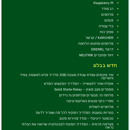
Raspberry Pi
רב מודד
מלחמים
פנסים
כלי עבודה
ספקי כוח
KARCHER / קרשר
מלחמים ותחנות הלחמה
דרמל DREMEL
זיווד ומחברים NEUTRIK
חדש בבלוג
איך מקימים עמדת עבודה מוגנת ESD: מדריך מלא למשטח, צמיד
והארקה
אקדח אוויר לתעשייה – המדריך המקצועי המלא
ממסרים מצב מוצק – Solid State Relay
מלחמי גז: מבערים ומלחמים גז ניידים
ספריי ניקוי מגעים באלקטרוניקה
מלחציים לשולחן
בטריות נטענות: המדריך המקיף לכל מה שצריך לדעת
טכומטר דיגיטלי - מודד מהירות סיבוב
מצלמה תרמית – המדריך המקיף לטכנולוגיה שרואה את הבלתי
נראה