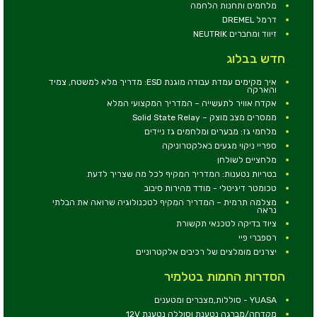
מלחמים ותחנות הלחמה
דרמל DREMEL
זיווד ומחברים NEUTRIK
חדש בבלוג
איך מקימים עמדת עבודה מוגנת ESD: מדריך מלא למשטח, צמיד
והארקה
אקדח אוויר לתעשייה – המדריך המקצועי המלא
ממסרים מצב מוצק – Solid State Relay
מלחמי גז: מבערים ומלחמים גז ניידים
ספריי ניקוי מגעים באלקטרוניקה
מלחציים לשולחן
בטריות נטענות: המדריך המקיף לכל מה שצריך לדעת
טכומטר דיגיטלי - מודד מהירות סיבוב
מצלמה תרמית – המדריך המקיף לטכנולוגיה שרואה את הבלתי
נראה
ציוד בדיקה לטכנאי תקשורת
רספברי פיי
יצרנים מומלצים של רכיבים אלקטרוניים
הסדרות החמות בטלמיר
YUASA - סוללות,מצברים ומטענים
מקדחה/מברגה נטענת וסוללה נטענת 12V