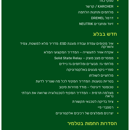
ספקי כוח
KARCHER / קרשר
מלחמים ותחנות הלחמה
דרמל DREMEL
זיווד ומחברים NEUTRIK
חדש בבלוג
איך מקימים עמדת עבודה מוגנת ESD: מדריך מלא למשטח, צמיד
והארקה
אקדח אוויר לתעשייה – המדריך המקצועי המלא
ממסרים מצב מוצק – Solid State Relay
מלחמי גז: מבערים ומלחמים גז ניידים
ספריי ניקוי מגעים באלקטרוניקה
מלחציים לשולחן
בטריות נטענות: המדריך המקיף לכל מה שצריך לדעת
טכומטר דיגיטלי - מודד מהירות סיבוב
מצלמה תרמית – המדריך המקיף לטכנולוגיה שרואה את הבלתי
נראה
ציוד בדיקה לטכנאי תקשורת
רספברי פיי
יצרנים מומלצים של רכיבים אלקטרוניים
הסדרות החמות בטלמיר