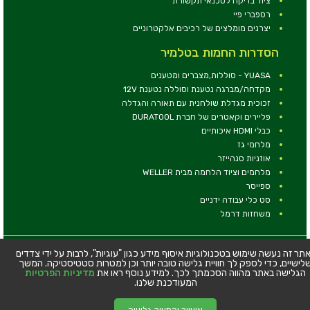
ציוד בדיקה לטכנאי תקשורת
רספברי פיי
יצרנים מומלצים של רכיבים אלקטרוניים
הסדרות החמות בטלמיר
YUASA - סוללות,מצברים ומטענים
מקדחה/מברגה נטענת וסוללה נטענת 12V
זכוכית מגדלת שולחנית עם תאורה והגדלה
פליירים וקאטרים של חברת DURATOOL
כבלי HDMI איכותיים
מלחמי גז
אוזניות סנהייזר
מלחמים וציוד הלחמה מבית WELLER
ספייסר
סט כלי עבודה ידניים
משחזות דרמל
© כל הזכויות שמורות - טלמיר אלקטרוניקה בע''מ
תר זה נעשה שימוש בטכנולוגיות איסוף מידע כגון "עוגיות", לרבות על ידי צדדים
לישיים, כדי לספק לך חוויית גלישה טובה יותר וכן למטרות סטטיסטיקה. המשך
כתובת: דרך העצמאות 63, חיפה
הגלישה באתר מהווה הסכמתך לכך. למידע נוסף ראו את
מדיניות הפרטיות
טלפון:
04-8534564
המעודכנת שלנו.