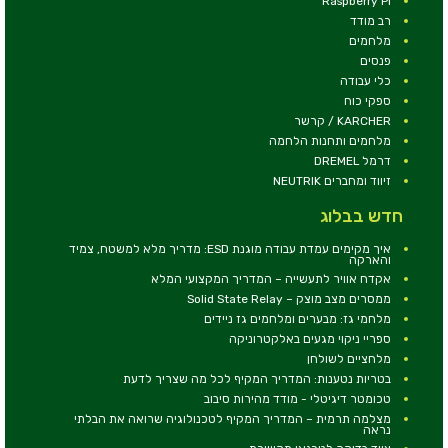
Raspberry Pi
רב מודד
מלחמים
פנסים
כלי עבודה
ספקי כוח
KARCHER / קרשר
מלחמים ותחנות הלחמה
דרמל DREMEL
זיווד ומחברים NEUTRIK
חדש בבלוג
איך מקימים עמדת עבודה מוגנת ESD: מדריך מלא למשטח, צמיד
והארקה
אקדח אוויר לתעשייה – המדריך המקצועי המלא
ממסרים מצב מוצק – Solid State Relay
מלחמי גז: מבערים ומלחמים גז ניידים
ספריי ניקוי מגעים באלקטרוניקה
מלחציים לשולחן
בטריות נטענות: המדריך המקיף לכל מה שצריך לדעת
טכומטר דיגיטלי - מודד מהירות סיבוב
מצלמה תרמית – המדריך המקיף לטכנולוגיה שרואה את הבלתי
נראה