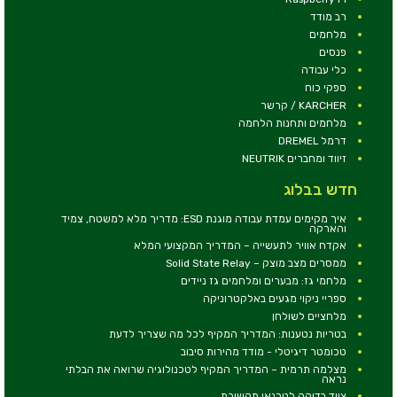
רב מודד
מלחמים
פנסים
כלי עבודה
ספקי כוח
KARCHER / קרשר
מלחמים ותחנות הלחמה
דרמל DREMEL
זיווד ומחברים NEUTRIK
חדש בבלוג
איך מקימים עמדת עבודה מוגנת ESD: מדריך מלא למשטח, צמיד
והארקה
אקדח אוויר לתעשייה – המדריך המקצועי המלא
ממסרים מצב מוצק – Solid State Relay
מלחמי גז: מבערים ומלחמים גז ניידים
ספריי ניקוי מגעים באלקטרוניקה
מלחציים לשולחן
בטריות נטענות: המדריך המקיף לכל מה שצריך לדעת
טכומטר דיגיטלי - מודד מהירות סיבוב
מצלמה תרמית – המדריך המקיף לטכנולוגיה שרואה את הבלתי
נראה
ציוד בדיקה לטכנאי תקשורת