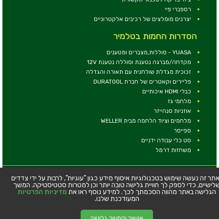
רספברי פיי
יצרנים מומלצים של רכיבים אלקטרוניים
הסדרות החמות בטלמיר
YUASA - סוללות,מצברים ומטענים
מקדחה/מברגה נטענת וסוללה נטענת 12V
זכוכית מגדלת שולחנית עם תאורה והגדלה
פליירים וקאטרים של חברת DURATOOL
כבלי HDMI איכותיים
מלחמי גז
אוזניות סנהייזר
מלחמים וציוד הלחמה מבית WELLER
ספייסר
סט כלי עבודה ידניים
משחזות דרמל
© כל הזכויות שמורות - טלמיר אלקטרוניקה בע''מ
תר זה נעשה שימוש בטכנולוגיות איסוף מידע כגון "עוגיות", לרבות על ידי צדדים
לישיים, כדי לספק לך חוויית גלישה טובה יותר וכן למטרות סטטיסטיקה. המשך
כתובת: דרך העצמאות 63, חיפה
הגלישה באתר מהווה הסכמתך לכך. למידע נוסף ראו את
מדיניות הפרטיות
טלפון:
04-8534564
המעודכנת שלנו.
אישור והמשך גלישה