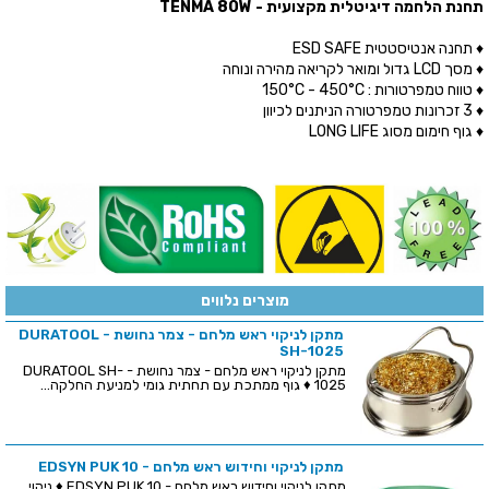
תחנת הלחמה דיגיטלית מקצועית - TENMA 80W
♦ תחנה אנטיסטטית ESD SAFE
♦ מסך LCD גדול ומואר לקריאה מהירה ונוחה
♦ טווח טמפרטורות : 150°C - 450°C
♦ 3 זכרונות טמפרטורה הניתנים לכיוון
♦ גוף חימום מסוג LONG LIFE
מוצרים נלווים
מתקן לניקוי ראש מלחם - צמר נחושת - DURATOOL
SH-1025
מתקן לניקוי ראש מלחם - צמר נחושת - DURATOOL SH-
1025 ♦ גוף ממתכת עם תחתית גומי למניעת החלקה...
מתקן לניקוי וחידוש ראש מלחם - EDSYN PUK 10
מתקן לניקוי וחידוש ראש מלחם - EDSYN PUK 10 ♦ ניקוי