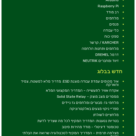
Raspberry Pi
רב מודד
מלחמים
פנסים
כלי עבודה
ספקי כוח
KARCHER / קרשר
מלחמים ותחנות הלחמה
דרמל DREMEL
זיווד ומחברים NEUTRIK
חדש בבלוג
איך מקימים עמדת עבודה מוגנת ESD: מדריך מלא למשטח, צמיד
והארקה
אקדח אוויר לתעשייה – המדריך המקצועי המלא
ממסרים מצב מוצק – Solid State Relay
מלחמי גז: מבערים ומלחמים גז ניידים
ספריי ניקוי מגעים באלקטרוניקה
מלחציים לשולחן
בטריות נטענות: המדריך המקיף לכל מה שצריך לדעת
טכומטר דיגיטלי - מודד מהירות סיבוב
מצלמה תרמית – המדריך המקיף לטכנולוגיה שרואה את הבלתי