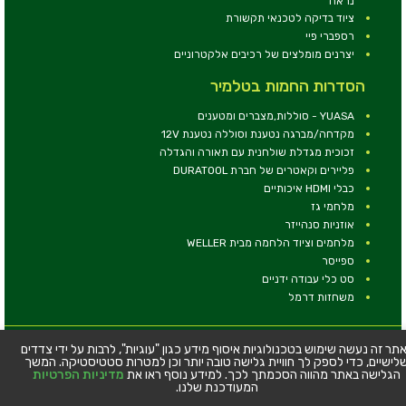
נראה
ציוד בדיקה לטכנאי תקשורת
רספברי פיי
יצרנים מומלצים של רכיבים אלקטרוניים
הסדרות החמות בטלמיר
YUASA - סוללות,מצברים ומטענים
מקדחה/מברגה נטענת וסוללה נטענת 12V
זכוכית מגדלת שולחנית עם תאורה והגדלה
פליירים וקאטרים של חברת DURATOOL
כבלי HDMI איכותיים
מלחמי גז
אוזניות סנהייזר
מלחמים וציוד הלחמה מבית WELLER
ספייסר
סט כלי עבודה ידניים
משחזות דרמל
© כל הזכויות שמורות - טלמיר אלקטרוניקה בע''מ
תר זה נעשה שימוש בטכנולוגיות איסוף מידע כגון "עוגיות", לרבות על ידי צדדים
לישיים, כדי לספק לך חוויית גלישה טובה יותר וכן למטרות סטטיסטיקה. המשך
כתובת: דרך העצמאות 63, חיפה
הגלישה באתר מהווה הסכמתך לכך. למידע נוסף ראו את
מדיניות הפרטיות
טלפון:
04-8534564
המעודכנת שלנו.