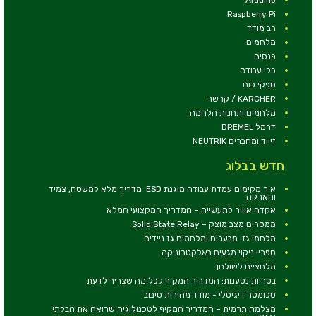
Raspberry Pi
רב מודד
מלחמים
פנסים
כלי עבודה
ספקי כוח
KARCHER / קרשר
מלחמים ותחנות הלחמה
דרמל DREMEL
זיווד ומחברים NEUTRIK
חדש בבלוג
איך מקימים עמדת עבודה מוגנת ESD: מדריך מלא למשטח, צמיד
והארקה
אקדח אוויר לתעשייה – המדריך המקצועי המלא
ממסרים מצב מוצק – Solid State Relay
מלחמי גז: מבערים ומלחמים גז ניידים
ספריי ניקוי מגעים באלקטרוניקה
מלחציים לשולחן
בטריות נטענות: המדריך המקיף לכל מה שצריך לדעת
טכומטר דיגיטלי - מודד מהירות סיבוב
מצלמה תרמית – המדריך המקיף לטכנולוגיה שרואה את הבלתי