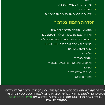
נראה
ציוד בדיקה לטכנאי תקשורת
רספברי פיי
יצרנים מומלצים של רכיבים אלקטרוניים
הסדרות החמות בטלמיר
YUASA - סוללות,מצברים ומטענים
מקדחה/מברגה נטענת וסוללה נטענת 12V
זכוכית מגדלת שולחנית עם תאורה והגדלה
פליירים וקאטרים של חברת DURATOOL
כבלי HDMI איכותיים
מלחמי גז
אוזניות סנהייזר
מלחמים וציוד הלחמה מבית WELLER
ספייסר
סט כלי עבודה ידניים
משחזות דרמל
© כל הזכויות שמורות - טלמיר אלקטרוניקה בע''מ
תר זה נעשה שימוש בטכנולוגיות איסוף מידע כגון "עוגיות", לרבות על ידי צדדים
לישיים, כדי לספק לך חוויית גלישה טובה יותר וכן למטרות סטטיסטיקה. המשך
כתובת: דרך העצמאות 63, חיפה
הגלישה באתר מהווה הסכמתך לכך. למידע נוסף ראו את
מדיניות הפרטיות
טלפון:
04-8534564
המעודכנת שלנו.