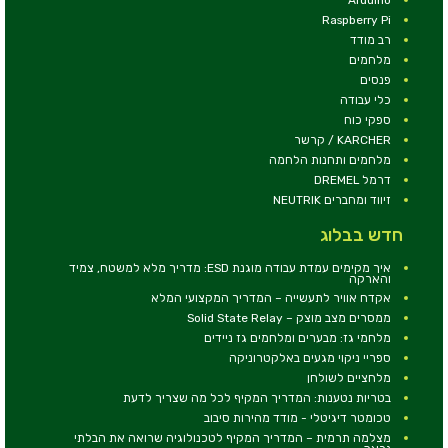
Raspberry Pi
רב מודד
מלחמים
פנסים
כלי עבודה
ספקי כוח
KARCHER / קרשר
מלחמים ותחנות הלחמה
דרמל DREMEL
זיווד ומחברים NEUTRIK
חדש בבלוג
איך מקימים עמדת עבודה מוגנת ESD: מדריך מלא למשטח, צמיד
והארקה
אקדח אוויר לתעשייה – המדריך המקצועי המלא
ממסרים מצב מוצק – Solid State Relay
מלחמי גז: מבערים ומלחמים גז ניידים
ספריי ניקוי מגעים באלקטרוניקה
מלחציים לשולחן
בטריות נטענות: המדריך המקיף לכל מה שצריך לדעת
טכומטר דיגיטלי - מודד מהירות סיבוב
מצלמה תרמית – המדריך המקיף לטכנולוגיה שרואה את הבלתי