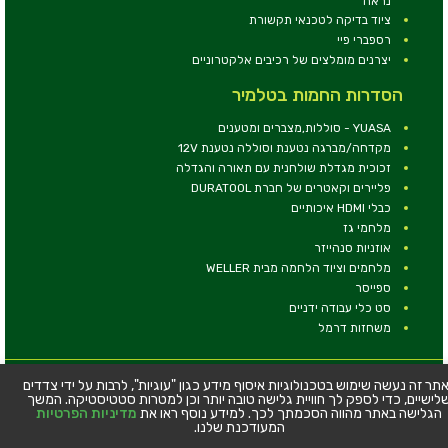
נראה
ציוד בדיקה לטכנאי תקשורת
רספברי פיי
יצרנים מומלצים של רכיבים אלקטרוניים
הסדרות החמות בטלמיר
YUASA - סוללות,מצברים ומטענים
מקדחה/מברגה נטענת וסוללה נטענת 12V
זכוכית מגדלת שולחנית עם תאורה והגדלה
פליירים וקאטרים של חברת DURATOOL
כבלי HDMI איכותיים
מלחמי גז
אוזניות סנהייזר
מלחמים וציוד הלחמה מבית WELLER
ספייסר
סט כלי עבודה ידניים
משחזות דרמל
© כל הזכויות שמורות - טלמיר אלקטרוניקה בע''מ
תר זה נעשה שימוש בטכנולוגיות איסוף מידע כגון "עוגיות", לרבות על ידי צדדים
לישיים, כדי לספק לך חוויית גלישה טובה יותר וכן למטרות סטטיסטיקה. המשך
כתובת: דרך העצמאות 63, חיפה
הגלישה באתר מהווה הסכמתך לכך. למידע נוסף ראו את
מדיניות הפרטיות
טלפון:
04-8534564
המעודכנת שלנו.