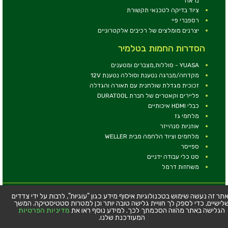
נראה
ציוד בדיקה לטכנאי תקשורת
רספברי פיי
יצרנים מומלצים של רכיבים אלקטרוניים
הסדרות החמות בטלמיר
YUASA - סוללות,מצברים ומטענים
מקדחה/מברגה נטענת וסוללה נטענת 12V
זכוכית מגדלת שולחנית עם תאורה והגדלה
פליירים וקאטרים של חברת DURATOOL
כבלי HDMI איכותיים
מלחמי גז
אוזניות סנהייזר
מלחמים וציוד הלחמה מבית WELLER
ספייסר
סט כלי עבודה ידניים
משחזות דרמל
© כל הזכויות שמורות - טלמיר אלקטרוניקה בע''מ
תר זה נעשה שימוש בטכנולוגיות איסוף מידע כגון "עוגיות", לרבות על ידי צדדים
לישיים, כדי לספק לך חוויית גלישה טובה יותר וכן למטרות סטטיסטיקה. המשך
כתובת: דרך העצמאות 63, חיפה
הגלישה באתר מהווה הסכמתך לכך. למידע נוסף ראו את
מדיניות הפרטיות
טלפון:
04-8534564
המעודכנת שלנו.