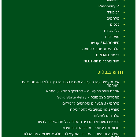
Raspberry Pi
רב מודד
מלחמים
פנסים
כלי עבודה
ספקי כוח
KARCHER / קרשר
מלחמים ותחנות הלחמה
דרמל DREMEL
זיווד ומחברים NEUTRIK
חדש בבלוג
איך מקימים עמדת עבודה מוגנת ESD: מדריך מלא למשטח, צמיד
והארקה
אקדח אוויר לתעשייה – המדריך המקצועי המלא
ממסרים מצב מוצק – Solid State Relay
מלחמי גז: מבערים ומלחמים גז ניידים
ספריי ניקוי מגעים באלקטרוניקה
מלחציים לשולחן
בטריות נטענות: המדריך המקיף לכל מה שצריך לדעת
טכומטר דיגיטלי - מודד מהירות סיבוב
מצלמה תרמית – המדריך המקיף לטכנולוגיה שרואה את הבלתי