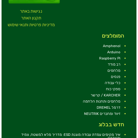
נגישות באתר
תקנון האתר
מדיניות פרטיות ותנאי שימוש
המומלצים
Amphenol
Arduino
Raspberry Pi
רב מודד
מלחמים
פנסים
כלי עבודה
ספקי כוח
KARCHER / קרשר
מלחמים ותחנות הלחמה
דרמל DREMEL
זיווד ומחברים NEUTRIK
חדש בבלוג
איך מקימים עמדת עבודה מוגנת ESD: מדריך מלא למשטח, צמיד
והארקה