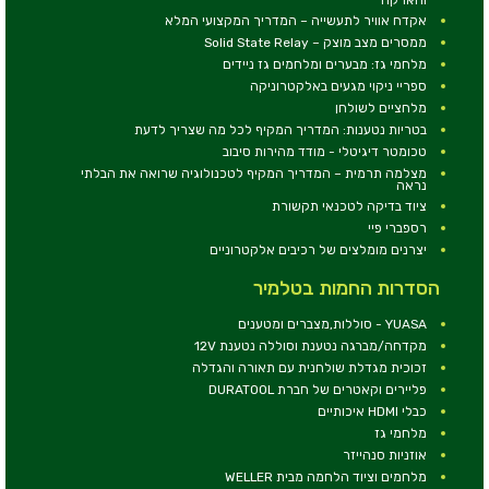
אקדח אוויר לתעשייה – המדריך המקצועי המלא
ממסרים מצב מוצק – Solid State Relay
מלחמי גז: מבערים ומלחמים גז ניידים
ספריי ניקוי מגעים באלקטרוניקה
מלחציים לשולחן
בטריות נטענות: המדריך המקיף לכל מה שצריך לדעת
טכומטר דיגיטלי - מודד מהירות סיבוב
מצלמה תרמית – המדריך המקיף לטכנולוגיה שרואה את הבלתי
נראה
ציוד בדיקה לטכנאי תקשורת
רספברי פיי
יצרנים מומלצים של רכיבים אלקטרוניים
הסדרות החמות בטלמיר
YUASA - סוללות,מצברים ומטענים
מקדחה/מברגה נטענת וסוללה נטענת 12V
זכוכית מגדלת שולחנית עם תאורה והגדלה
פליירים וקאטרים של חברת DURATOOL
כבלי HDMI איכותיים
מלחמי גז
אוזניות סנהייזר
מלחמים וציוד הלחמה מבית WELLER