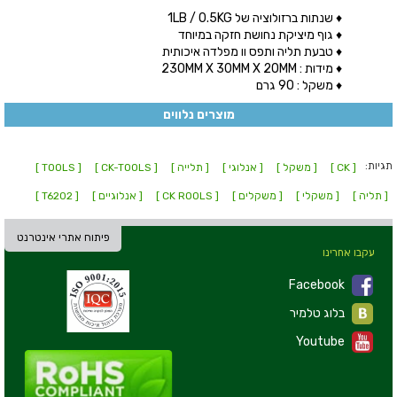
♦ שנתות ברזולוציה של 1LB / 0.5KG
♦ גוף מיציקת נחושת חזקה במיוחד
♦ טבעת תליה ותפס וו מפלדה איכותית
♦ מידות : 230MM X 30MM X 20MM
♦ משקל : 90 גרם
מוצרים נלווים
תגיות:
[ CK ]
[ משקל ]
[ אנלוגי ]
[ תלייה ]
[ CK-TOOLS ]
[ TOOLS ]
[ תליה ]
[ משקלי ]
[ משקלים ]
[ CK ROOLS ]
[ אנלוגיים ]
[ T6202 ]
פיתוח אתרי אינטרנט
עקבו אחרינו
Facebook
בלוג טלמיר
Youtube