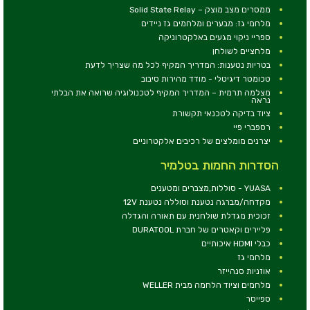
ממסרים מצב מוצק – Solid State Relay
מלחמי גז: מבערים ומלחמים גז ניידים
ספריי ניקוי מגעים באלקטרוניקה
מלחציים לשולחן
בטריות נטענות: המדריך המקיף לכל מה שצריך לדעת
טכומטר דיגיטלי - מודד מהירות סיבוב
מצלמה תרמית – המדריך המקיף לטכנולוגיה שרואה את הבלתי
נראה
ציוד בדיקה לטכנאי תקשורת
רספברי פיי
יצרנים מומלצים של רכיבים אלקטרוניים
הסדרות החמות בטלמיר
YUASA - סוללות,מצברים ומטענים
מקדחה/מברגה נטענת וסוללה נטענת 12V
זכוכית מגדלת שולחנית עם תאורה והגדלה
פליירים וקאטרים של חברת DURATOOL
כבלי HDMI איכותיים
מלחמי גז
אוזניות סנהייזר
מלחמים וציוד הלחמה מבית WELLER
ספייסר