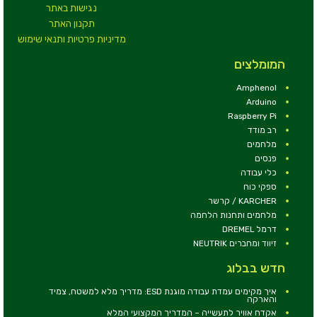
נגישות באתר
תקנון האתר
מדיניות פרטיות ותנאי שימוש
המומלצים
Amphenol
Arduino
Raspberry Pi
רב מודד
מלחמים
פנסים
כלי עבודה
ספקי כוח
KARCHER / קרשר
מלחמים ותחנות הלחמה
דרמל DREMEL
זיווד ומחברים NEUTRIK
חדש בבלוג
איך מקימים עמדת עבודה מוגנת ESD: מדריך מלא למשטח, צמיד
והארקה
אקדח אוויר לתעשייה – המדריך המקצועי המלא