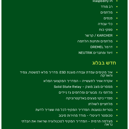
Raspberry Pi
רב מודד
מלחמים
פנסים
כלי עבודה
ספקי כוח
KARCHER / קרשר
מלחמים ותחנות הלחמה
דרמל DREMEL
זיווד ומחברים NEUTRIK
חדש בבלוג
איך מקימים עמדת עבודה מוגנת ESD: מדריך מלא למשטח, צמיד
והארקה
אקדח אוויר לתעשייה – המדריך המקצועי המלא
ממסרים מצב מוצק – Solid State Relay
מלחמי גז: מבערים ומלחמים גז ניידים
ספריי ניקוי מגעים באלקטרוניקה
מלחציים לשולחן
בטריות נטענות: המדריך המקיף לכל מה שצריך לדעת
טכומטר דיגיטלי - מודד מהירות סיבוב
מצלמה תרמית – המדריך המקיף לטכנולוגיה שרואה את הבלתי
נראה