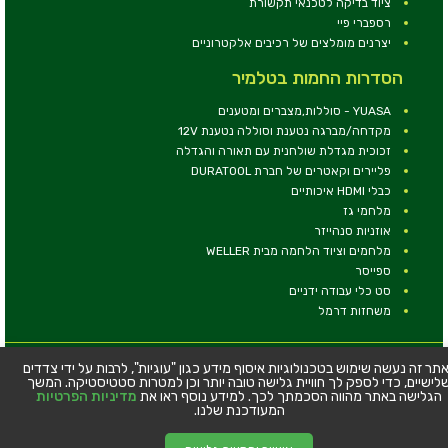
ציוד בדיקה לטכנאי תקשורת
רספברי פיי
יצרנים מומלצים של רכיבים אלקטרוניים
הסדרות החמות בטלמיר
YUASA - סוללות,מצברים ומטענים
מקדחה/מברגה נטענת וסוללה נטענת 12V
זכוכית מגדלת שולחנית עם תאורה והגדלה
פליירים וקאטרים של חברת DURATOOL
כבלי HDMI איכותיים
מלחמי גז
אוזניות סנהייזר
מלחמים וציוד הלחמה מבית WELLER
ספייסר
סט כלי עבודה ידניים
משחזות דרמל
© כל הזכויות שמורות - טלמיר אלקטרוניקה בע''מ
תר זה נעשה שימוש בטכנולוגיות איסוף מידע כגון "עוגיות", לרבות על ידי צדדים
לישיים, כדי לספק לך חוויית גלישה טובה יותר וכן למטרות סטטיסטיקה. המשך
כתובת: דרך העצמאות 63, חיפה
הגלישה באתר מהווה הסכמתך לכך. למידע נוסף ראו את
מדיניות הפרטיות
טלפון:
04-8534564
המעודכנת שלנו.