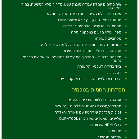
איך מקימים עמדת עבודה מוגנת ESD: מדריך מלא למשטח, צמיד
והארקה
אקדח אוויר לתעשייה – המדריך המקצועי המלא
ממסרים מצב מוצק – Solid State Relay
מלחמי גז: מבערים ומלחמים גז ניידים
ספריי ניקוי מגעים באלקטרוניקה
מלחציים לשולחן
בטריות נטענות: המדריך המקיף לכל מה שצריך לדעת
טכומטר דיגיטלי - מודד מהירות סיבוב
מצלמה תרמית – המדריך המקיף לטכנולוגיה שרואה את הבלתי
נראה
ציוד בדיקה לטכנאי תקשורת
רספברי פיי
יצרנים מומלצים של רכיבים אלקטרוניים
הסדרות החמות בטלמיר
YUASA - סוללות,מצברים ומטענים
מקדחה/מברגה נטענת וסוללה נטענת 12V
זכוכית מגדלת שולחנית עם תאורה והגדלה
פליירים וקאטרים של חברת DURATOOL
כבלי HDMI איכותיים
מלחמי גז
אוזניות סנהייזר