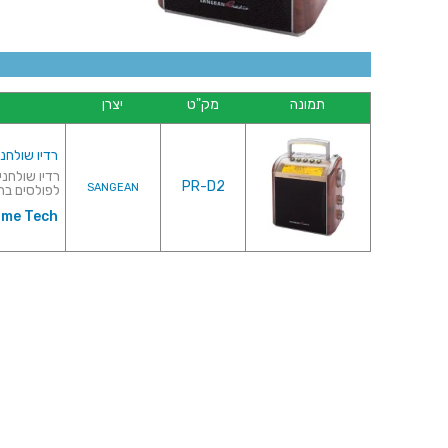
תמונה
מק"ט
יצרן
רדיו שולחני / נ
PR-D2
SANGEAN
לפולסים בת
ome Tech