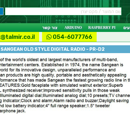
ים
RASPBERRY PI
ARDUINO
צור קשר
@talmir.co.il
054-6077766
SANGEAN OLD STYLE DIGITAL RADIO - PR-D2