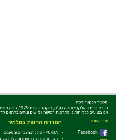
טלמיר אלקטרוניקה
חברת טלמיר אלקט
אנו מציעים ללקוחותינו פתרונות רכישה גמישים ונוחים בהתאם לדר
עקבו אחרינו
הסדרות החמות בטלמיר
Facebook
YUASA - סוללות,מצברים ומטענים
מקדחה/מברגה נטענת וסוללה נטענת 2V