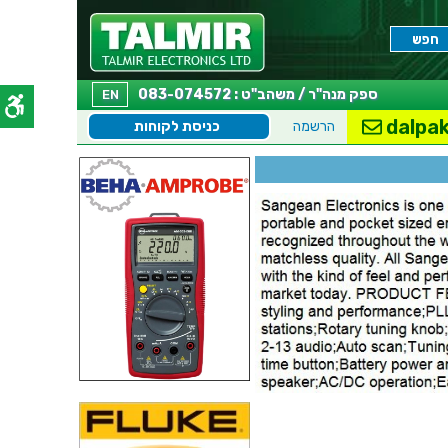
ספק מנה"ר / משהב"ט : 083-074572
EN
dalpak
הרשמה
כניסת לקוחות