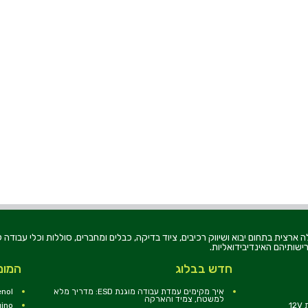
רוניקה בע"מ, הוקמה בשנת 1979, הינה מובילה ארצית בתחום יבוא ושיווק רכיבים, ציוד בדיקה, כבלים ומחברים, סוללו
ישותיהם האינדיבידואליות.
חדש בבלוג
המומ
איך מקימים עמדת עבודה מוגנת ESD: מדריך מלא
nol
למשטח, צמיד והארקה
1
uino