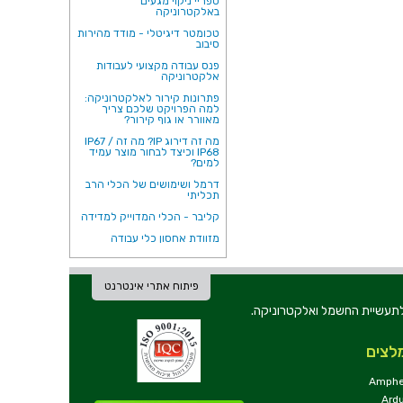
ספריי ניקוי מגעים
באלקטרוניקה
טכומטר דיגיטלי - מודד מהירות
סיבוב
פנס עבודה מקצועי לעבודות
אלקטרוניקה
פתרונות קירור לאלקטרוניקה:
למה הפרויקט שלכם צריך
מאוורר או גוף קירור?
מה זה דירוג IP? מה זה IP67 /
IP68 וכיצד לבחור מוצר עמיד
למים?
דרמל ושימושים של הכלי הרב
תכליתי
קליבר - הכלי המדוייק למדידה
מזוודת אחסון כלי עבודה
פיתוח אתרי אינטרנט
ת וכלי עבודה לתעשיית החשמל ואלקטרוניקה.
לצים
Amphe
Ard