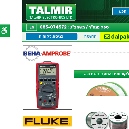
ספק מנה"ר / משהב"ט : 083-074572
EN
dalpak
הרשמה
כניסת לקוחות
קוחותינו התעניינו גם ב...