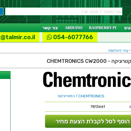
ים
RASPBERRY PI
ARDUINO
צור קשר
@talmir.co.il
054-6077766
י עזר להלחמה
CHEMTRONICS CW200
ל
/ כמטרוניקס
CHEMTRONICS
7813661
הוסף לסל לקבלת הצעת מחיר