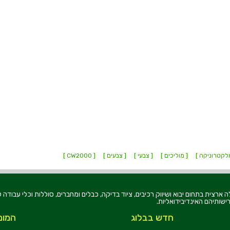
לקטרוניקה ]
[ מוליכים ]
[ צבעי ]
[ צבעים ]
[ CW2000 ]
רוניקה בע"מ, הוקמה בשנת 1979, הינה מובילה ארצית בתחום יבוא ושיווק רכיבים, ציוד בדיקה, כבלים ומחברים, סוללו
ישותיהם האינדיבידואליות.
חדש בבלוג
המומ