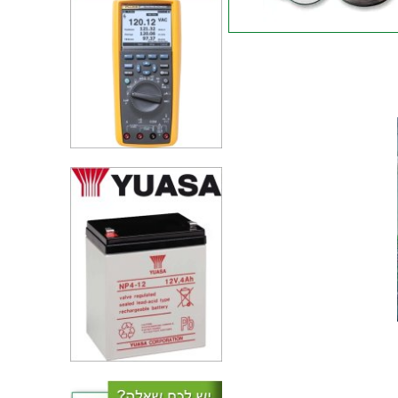
בדיל להלחמה - LEAD FREE -
99.3/0.7 - 0.5MM - 250
Solder Wire, No Flux, 118 °C,
mm
מוטות בדיל 183°C - משקל 1 ק''ג -
MULTICOMP MS249