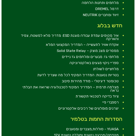
מלחמים ותחנות הלחמה
דרמל DREMEL
זיווד ומחברים NEUTRIK
חדש בבלוג
איך מקימים עמדת עבודה מוגנת ESD: מדריך מלא למשטח, צמיד
והארקה
אקדח אוויר לתעשייה – המדריך המקצועי המלא
ממסרים מצב מוצק – Solid State Relay
מלחמי גז: מבערים ומלחמים גז ניידים
ספריי ניקוי מגעים באלקטרוניקה
מלחציים לשולחן
בטריות נטענות: המדריך המקיף לכל מה שצריך לדעת
טכומטר דיגיטלי - מודד מהירות סיבוב
מצלמה תרמית – המדריך המקיף לטכנולוגיה שרואה את הבלתי
נראה
ציוד בדיקה לטכנאי תקשורת
רספברי פיי
יצרנים מומלצים של רכיבים אלקטרוניים
הסדרות החמות בטלמיר
YUASA - סוללות,מצברים ומטענים
מקדחה/מברגה נטענת וסוללה נטענת 12V