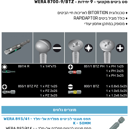
סט ביטים מקצועי - 9 יחידות - WERA 8700-9/BTZ
♦ טכנולוגית BITORTION לאריכות חיי הביטים
♦ כולל מוביל ביטים RAPIDAPTOR
♦ מסופק במתקן אחסון יעודי
מוצרים נלווים
תפס מגנטי לביטים מפלדת אל-חלד - WERA 893/41
K - 50MM
תפס מגנטי לביטים מפלדת אל-חלד - WERA 893/41 K -