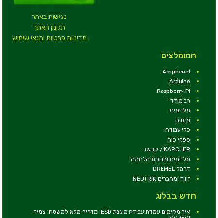
נגישות באתר
תקנון האתר
מדיניות פרטיות ותנאי שימוש
המומלצים
Amphenol
Arduino
Raspberry Pi
רב מודד
מלחמים
פנסים
כלי עבודה
ספקי כוח
KARCHER / קרשר
מלחמים ותחנות הלחמה
דרמל DREMEL
זיווד ומחברים NEUTRIK
חדש בבלוג
איך מקימים עמדת עבודה מוגנת ESD: מדריך מלא למשטח, צמיד
והארקה