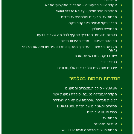
אקדח אוויר לתעשייה – המדריך המקצועי המלא
ממסרים מצב מוצק – Solid State Relay
מלחמי גז: מבערים ומלחמים גז ניידים
ספריי ניקוי מגעים באלקטרוניקה
מלחציים לשולחן
בטריות נטענות: המדריך המקיף לכל מה שצריך לדעת
טכומטר דיגיטלי - מודד מהירות סיבוב
מצלמה תרמית – המדריך המקיף לטכנולוגיה שרואה את הבלתי
נראה
ציוד בדיקה לטכנאי תקשורת
רספברי פיי
יצרנים מומלצים של רכיבים אלקטרוניים
הסדרות החמות בטלמיר
YUASA - סוללות,מצברים ומטענים
מקדחה/מברגה נטענת וסוללה נטענת 12V
זכוכית מגדלת שולחנית עם תאורה והגדלה
פליירים וקאטרים של חברת DURATOOL
כבלי HDMI איכותיים
מלחמי גז
אוזניות סנהייזר
מלחמים וציוד הלחמה מבית WELLER