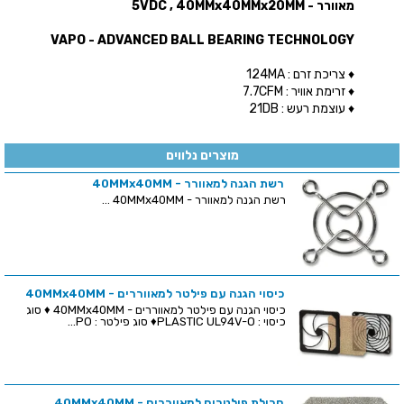
מאוורר - 5VDC , 40MMx40MMx20MM
VAPO - ADVANCED BALL BEARING TECHNOLOGY
♦ צריכת זרם : 124MA
♦ זרימת אוויר : 7.7CFM
♦ עוצמת רעש : 21DB
מוצרים נלווים
רשת הגנה למאוורר - 40MMx40MM
רשת הגנה למאוורר - 40MMx40MM ...
כיסוי הגנה עם פילטר למאווררים - 40MMx40MM
כיסוי הגנה עם פילטר למאווררים - 40MMx40MM ♦ סוג
כיסוי : PLASTIC UL94V-O♦ סוג פילטר : PO...
חבילת פילטרים למאווררים - 40MMx40MM