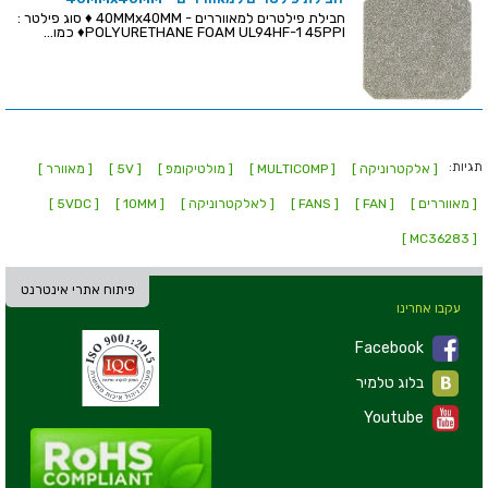
חבילת פילטרים למאווררים - 40MMx40MM ♦ סוג פילטר :
POLYURETHANE FOAM UL94HF-1 45PPI♦ כמו...
תגיות:
[ אלקטרוניקה ]
[ MULTICOMP ]
[ מולטיקומפ ]
[ 5V ]
[ מאוורר ]
[ מאווררים ]
[ FAN ]
[ FANS ]
[ לאלקטרוניקה ]
[ 10MM ]
[ 5VDC ]
[ MC36283 ]
פיתוח אתרי אינטרנט
עקבו אחרינו
Facebook
בלוג טלמיר
Youtube