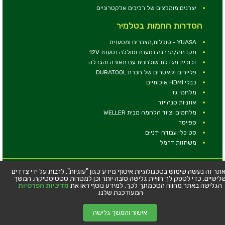
יצרנים מומלצים של רכיבים אלקטרוניים
הסדרות החמות בטלמיר
YUASA - סוללות,מצברים ומטענים
מקדחה/מברגה נטענת וסוללה נטענת 12V
זכוכית מגדלת שולחנית עם תאורה והגדלה
פליירים וקאטרים של חברת DURATOOL
כבלי HDMI איכותיים
מלחמי גז
אוזניות סנהייזר
מלחמים וציוד הלחמה מבית WELLER
ספייסר
סט כלי עבודה ידניים
משחזות דרמל
© כל הזכויות שמורות - טלמיר אלקטרוניקה בע''מ
תר זה נעשה שימוש בטכנולוגיות איסוף מידע כגון "עוגיות", לרבות על ידי צדדים
לישיים, כדי לספק לך חוויית גלישה טובה יותר וכן למטרות סטטיסטיקה. המשך
כתובת: דרך העצמאות 63, חיפה
הגלישה באתר מהווה הסכמתך לכך. למידע נוסף ראו את
מדיניות הפרטיות
טלפון:
04-8534564
המעודכנת שלנו.
אישור והמשך גלישה