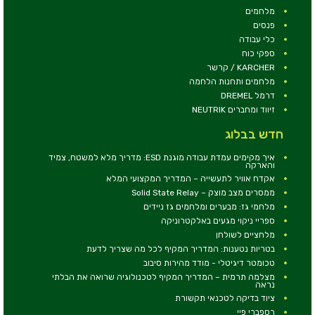
מלחמים
פנסים
כלי עבודה
ספקי כוח
KARCHER / קרשר
מלחמים ותחנות הלחמה
דרמל DREMEL
זיווד ומחברים NEUTRIK
חדש בבלוג
איך מקימים עמדת עבודה מוגנת ESD: מדריך מלא למשטח, צמיד
והארקה
אקדח אוויר לתעשייה – המדריך המקצועי המלא
ממסרים מצב מוצק – Solid State Relay
מלחמי גז: מבערים ומלחמים גז ניידים
ספריי ניקוי מגעים באלקטרוניקה
מלחציים לשולחן
בטריות נטענות: המדריך המקיף לכל מה שצריך לדעת
טכומטר דיגיטלי - מודד מהירות סיבוב
מצלמה תרמית – המדריך המקיף לטכנולוגיה שרואה את הבלתי
נראה
ציוד בדיקה לטכנאי תקשורת
רספברי פיי