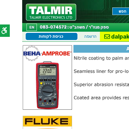
ספק מנה"ר / משהב"ט : 083-074572
EN
dalpak
הרשמה
כניסת לקוחות
A