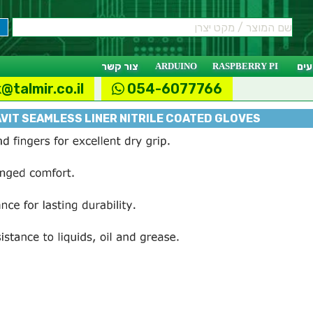
ים
RASPBERRY PI
ARDUINO
צור קשר
@talmir.co.il
054-6077766
VIT SEAMLESS LINER NITRILE COATED GLOVES