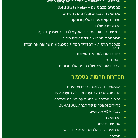
אקדח אוויר לתעשייה – המדריך המקצועי המלא
ממסרים מצב מוצק – Solid State Relay
מלחמי גז: מבערים ומלחמים גז ניידים
ספריי ניקוי מגעים באלקטרוניקה
מלחציים לשולחן
בטריות נטענות: המדריך המקיף לכל מה שצריך לדעת
טכומטר דיגיטלי - מודד מהירות סיבוב
מצלמה תרמית – המדריך המקיף לטכנולוגיה שרואה את הבלתי
נראה
ציוד בדיקה לטכנאי תקשורת
רספברי פיי
יצרנים מומלצים של רכיבים אלקטרוניים
הסדרות החמות בטלמיר
YUASA - סוללות,מצברים ומטענים
מקדחה/מברגה נטענת וסוללה נטענת 12V
זכוכית מגדלת שולחנית עם תאורה והגדלה
פליירים וקאטרים של חברת DURATOOL
כבלי HDMI איכותיים
מלחמי גז
אוזניות סנהייזר
מלחמים וציוד הלחמה מבית WELLER
ספייסר