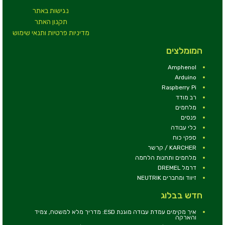
נגישות באתר
תקנון האתר
מדיניות פרטיות ותנאי שימוש
המומלצים
Amphenol
Arduino
Raspberry Pi
רב מודד
מלחמים
פנסים
כלי עבודה
ספקי כוח
KARCHER / קרשר
מלחמים ותחנות הלחמה
דרמל DREMEL
זיווד ומחברים NEUTRIK
חדש בבלוג
איך מקימים עמדת עבודה מוגנת ESD: מדריך מלא למשטח, צמיד
והארקה