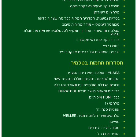
ספריי ניקוי מגעים באלקטרוניקה
מלחציים לשולחן
בטריות נטענות: המדריך המקיף לכל מה שצריך לדעת
טכומטר דיגיטלי - מודד מהירות סיבוב
מצלמה תרמית – המדריך המקיף לטכנולוגיה שרואה את הבלתי
נראה
ציוד בדיקה לטכנאי תקשורת
רספברי פיי
יצרנים מומלצים של רכיבים אלקטרוניים
הסדרות החמות בטלמיר
YUASA - סוללות,מצברים ומטענים
מקדחה/מברגה נטענת וסוללה נטענת 12V
זכוכית מגדלת שולחנית עם תאורה והגדלה
פליירים וקאטרים של חברת DURATOOL
כבלי HDMI איכותיים
מלחמי גז
אוזניות סנהייזר
מלחמים וציוד הלחמה מבית WELLER
ספייסר
סט כלי עבודה ידניים
משחזות דרמל