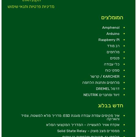
מדיניות פרטיות ותנאי שימוש
המומלצים
Amphenol
Arduino
Raspberry Pi
רב מודד
מלחמים
פנסים
כלי עבודה
ספקי כוח
KARCHER / קרשר
מלחמים ותחנות הלחמה
דרמל DREMEL
זיווד ומחברים NEUTRIK
חדש בבלוג
איך מקימים עמדת עבודה מוגנת ESD: מדריך מלא למשטח, צמיד
והארקה
אקדח אוויר לתעשייה – המדריך המקצועי המלא
ממסרים מצב מוצק – Solid State Relay
מלחמי גז: מבערים ומלחמים גז ניידים