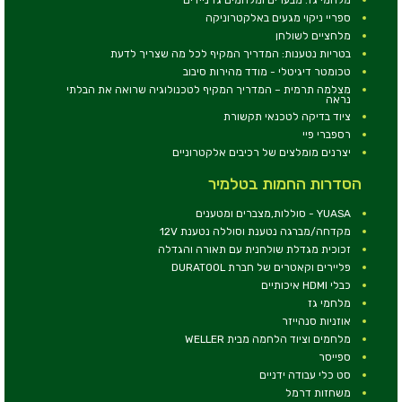
ספריי ניקוי מגעים באלקטרוניקה
מלחציים לשולחן
בטריות נטענות: המדריך המקיף לכל מה שצריך לדעת
טכומטר דיגיטלי - מודד מהירות סיבוב
מצלמה תרמית – המדריך המקיף לטכנולוגיה שרואה את הבלתי
נראה
ציוד בדיקה לטכנאי תקשורת
רספברי פיי
יצרנים מומלצים של רכיבים אלקטרוניים
הסדרות החמות בטלמיר
YUASA - סוללות,מצברים ומטענים
מקדחה/מברגה נטענת וסוללה נטענת 12V
זכוכית מגדלת שולחנית עם תאורה והגדלה
פליירים וקאטרים של חברת DURATOOL
כבלי HDMI איכותיים
מלחמי גז
אוזניות סנהייזר
מלחמים וציוד הלחמה מבית WELLER
ספייסר
סט כלי עבודה ידניים
משחזות דרמל