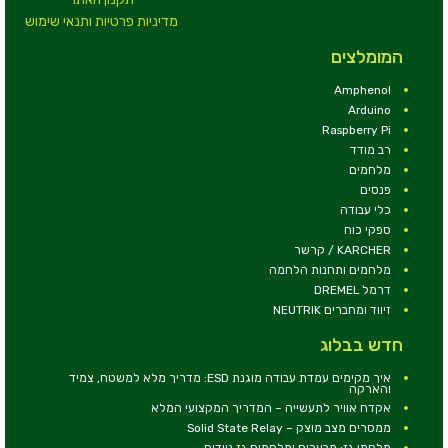
מדיניות פרטיות ותנאי שימוש
המומלצים
Amphenol
Arduino
Raspberry Pi
רב מודד
מלחמים
פנסים
כלי עבודה
ספקי כוח
KARCHER / קרשר
מלחמים ותחנות הלחמה
דרמל DREMEL
זיווד ומחברים NEUTRIK
חדש בבלוג
איך מקימים עמדת עבודה מוגנת ESD: מדריך מלא למשטח, צמיד
והארקה
אקדח אוויר לתעשייה – המדריך המקצועי המלא
ממסרים מצב מוצק – Solid State Relay
מלחמי גז: מבערים ומלחמים גז ניידים