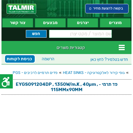
בקשה להצעת מחיר
0
מוצרים
יצרנים
מבצעים
צור קשר
קטגוריות מוצרים
הרשמה
כניסת לקוחות
חדש בטלמיר?
לחץ כאן
»
גופי קירור לאלקטרוניקה - HEAT SINKS
»
פדים תרמיים לרכיבים - PGS
פד תרמי - EYGS091204DP , 1350W/m.K , 40µm ,
115MMx90MM