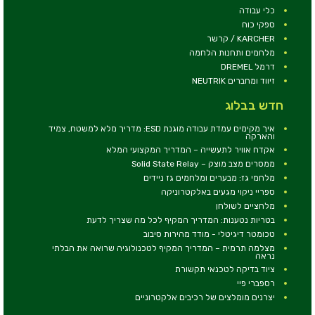
כלי עבודה
ספקי כוח
KARCHER / קרשר
מלחמים ותחנות הלחמה
דרמל DREMEL
זיווד ומחברים NEUTRIK
חדש בבלוג
איך מקימים עמדת עבודה מוגנת ESD: מדריך מלא למשטח, צמיד
והארקה
אקדח אוויר לתעשייה – המדריך המקצועי המלא
ממסרים מצב מוצק – Solid State Relay
מלחמי גז: מבערים ומלחמים גז ניידים
ספריי ניקוי מגעים באלקטרוניקה
מלחציים לשולחן
בטריות נטענות: המדריך המקיף לכל מה שצריך לדעת
טכומטר דיגיטלי - מודד מהירות סיבוב
מצלמה תרמית – המדריך המקיף לטכנולוגיה שרואה את הבלתי
נראה
ציוד בדיקה לטכנאי תקשורת
רספברי פיי
יצרנים מומלצים של רכיבים אלקטרוניים