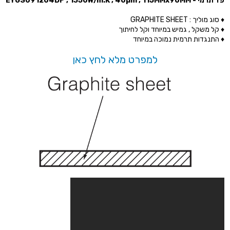
פד תרמי - EYGS091204DP , 1350W/m.K , 40µm , 115MMx90MM
♦ סוג מוליך : GRAPHITE SHEET
♦ קל משקל , גמיש במיוחד וקל לחיתוך
♦ התנגדות תרמית נמוכה במיוחד
למפרט מלא לחץ כאן