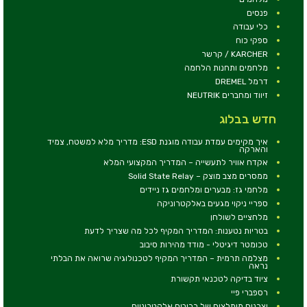
פנסים
כלי עבודה
ספקי כוח
KARCHER / קרשר
מלחמים ותחנות הלחמה
דרמל DREMEL
זיווד ומחברים NEUTRIK
חדש בבלוג
איך מקימים עמדת עבודה מוגנת ESD: מדריך מלא למשטח, צמיד
והארקה
אקדח אוויר לתעשייה – המדריך המקצועי המלא
ממסרים מצב מוצק – Solid State Relay
מלחמי גז: מבערים ומלחמים גז ניידים
ספריי ניקוי מגעים באלקטרוניקה
מלחציים לשולחן
בטריות נטענות: המדריך המקיף לכל מה שצריך לדעת
טכומטר דיגיטלי - מודד מהירות סיבוב
מצלמה תרמית – המדריך המקיף לטכנולוגיה שרואה את הבלתי
נראה
ציוד בדיקה לטכנאי תקשורת
רספברי פיי
יצרנים מומלצים של רכיבים אלקטרוניים